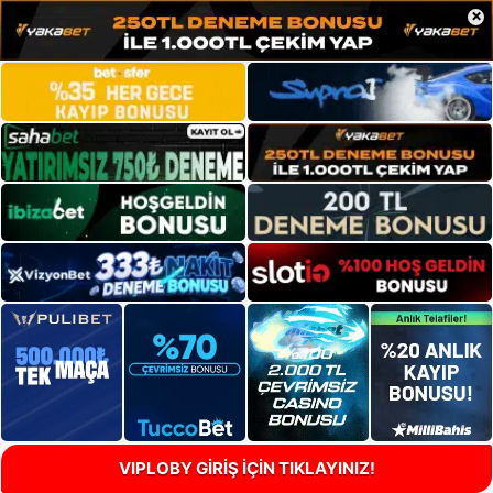
×
VIPLOBY GİRİŞ İÇİN TIKLAYINIZ!