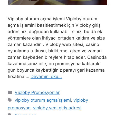
Viploby oturum açma işlemi Viploby oturum
açma işlemini basitleştirmek için Viploby giriş
adresinizi doğrudan kullanabilirsiniz, bu da ek
yöntemlere olan ihtiyacı ortadan kaldırır ve size
zaman kazandırır. Viploby web sitesi, casino
oyunlarına tutkusu, biriktirme, giren ve zaman
zaman kaybeden bireylere hitap eder. Casinoda
kazanmasanız bile, bu promosyona katılarak
gün boyunca kaybettiğiniz parayı geri kazanma
fırsatına …
Devamını oku…
Kategoriler
Viploby Promosyonlar
Etiketler
viploby oturum açma i̇şlemi
,
viploby
promosyon
,
viploby yeni giriş adresi