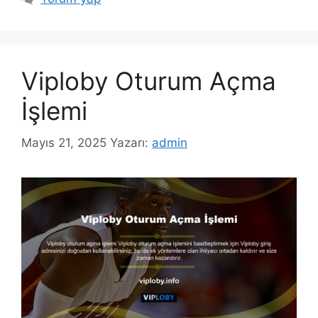
Viploby Oturum Açma
İşlemi
Mayıs 21, 2025
Yazarı:
admin