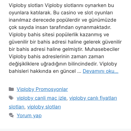
Viploby slotları Viploby slotlarını oynarken bu
oyunlara katılarak. Bu casino ve slot oyunları
inanılmaz derecede popülerdir ve günümüzde
çok sayıda insan tarafından oynanmaktadır.
Viploby bahis sitesi popülerlik kazanmış ve
güvenilir bir bahis adresi haline gelerek güvenilir
bir bahis adresi haline gelmiştir. Muhasebeciler
Viploby bahis adreslerinin zaman zaman
değişikliklere uğradığının bilincindedir. Viploby
bahisleri hakkında en güncel …
Devamını oku…
Kategoriler
Viploby Promosyonlar
Etiketler
viploby canli maç izle
,
viploby canlı fiyatları
slotları
,
viploby slotları
Yorum yap