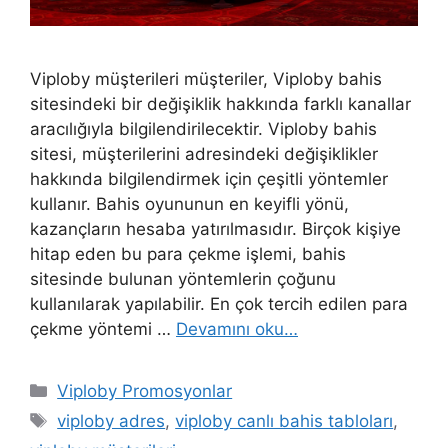
Viploby müşterileri müşteriler, Viploby bahis
sitesindeki bir değişiklik hakkında farklı kanallar
aracılığıyla bilgilendirilecektir. Viploby bahis
sitesi, müşterilerini adresindeki değişiklikler
hakkında bilgilendirmek için çeşitli yöntemler
kullanır. Bahis oyununun en keyifli yönü,
kazançların hesaba yatırılmasıdır. Birçok kişiye
hitap eden bu para çekme işlemi, bahis
sitesinde bulunan yöntemlerin çoğunu
kullanılarak yapılabilir. En çok tercih edilen para
çekme yöntemi …
Devamını oku…
Kategoriler
Viploby Promosyonlar
Etiketler
viploby adres
,
viploby canlı bahis tabloları
,