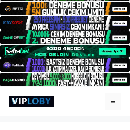
İçeriğe
atla
Menü