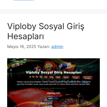
Viploby Sosyal Giriş
Hesapları
Mayıs 16, 2025
Yazarı:
admin