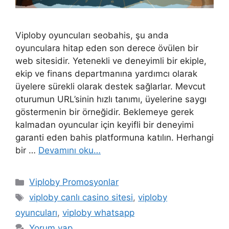
Viploby oyuncuları seobahis, şu anda
oyunculara hitap eden son derece övülen bir
web sitesidir. Yetenekli ve deneyimli bir ekiple,
ekip ve finans departmanına yardımcı olarak
üyelere sürekli olarak destek sağlarlar. Mevcut
oturumun URL’sinin hızlı tanımı, üyelerine saygı
göstermenin bir örneğidir. Beklemeye gerek
kalmadan oyuncular için keyifli bir deneyimi
garanti eden bahis platformuna katılın. Herhangi
bir …
Devamını oku…
Kategoriler
Viploby Promosyonlar
Etiketler
viploby canlı casino sitesi
,
viploby
oyuncuları
,
viploby whatsapp
Yorum yap