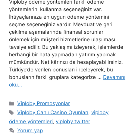
Viploby ödeme yöntemleri farklı ödeme
yöntemlerini kullanma seçeneğiniz var.
İhtiyaçlarınıza en uygun ödeme yöntemini
seçme seçeneğiniz vardır. Mevduat ve geri
çekilme aşamalarında finansal sorunları
önlemek için müşteri hizmetlerine ulaşılması
tavsiye edilir. Bu yaklaşımı izleyerek, işlemlerde
herhangi bir hata yapmadan yatırım yapmak
mümkündür. Net kârınızı da hesaplayabilirsiniz.
Türkiye’de verilen bonusları inceleyerek, bu
bonusların farklı gruplara kategorize …
Devamını
oku…
Kategoriler
Viploby Promosyonlar
Etiketler
Viploby Canlı Casino Oyunları
,
viploby
ödeme yöntemleri
,
viploby twitter
Yorum yap