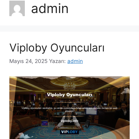
admin
Viploby Oyuncuları
Mayıs 24, 2025
Yazarı:
admin