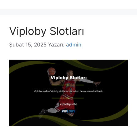
Viploby Slotları
Şubat 15, 2025
Yazarı:
admin