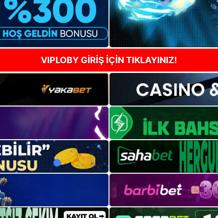
VIPLOBY GİRİŞ İÇİN TIKLAYINIZ!