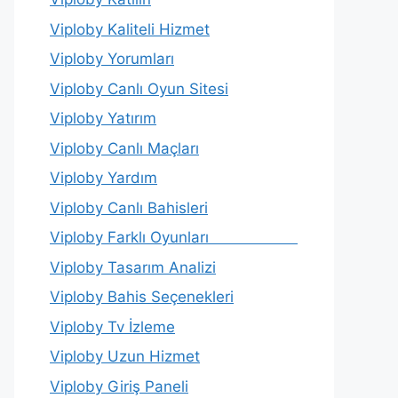
Viploby Kaliteli Hizmet
Viploby Yorumları
Viploby Canlı Oyun Sitesi
Viploby Yatırım
Viploby Canlı Maçları
Viploby Yardım
Viploby Canlı Bahisleri
Viploby Farklı Oyunları
Viploby Tasarım Analizi
Viploby Bahis Seçenekleri
Viploby Tv İzleme
Viploby Uzun Hizmet
Viploby Giriş Paneli