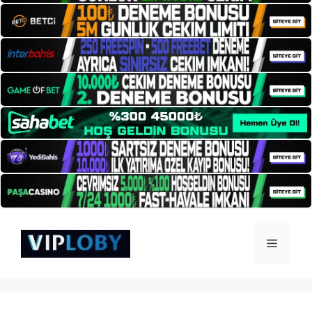
İçeriğe
atla
Menü