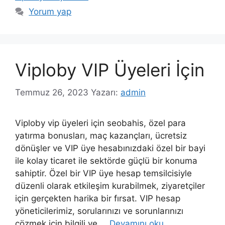
Yorum yap
Viploby VIP Üyeleri İçin
Temmuz 26, 2023
Yazarı:
admin
Viploby vip üyeleri için seobahis, özel para
yatırma bonusları, maç kazançları, ücretsiz
dönüşler ve VIP üye hesabınızdaki özel bir bayi
ile kolay ticaret ile sektörde güçlü bir konuma
sahiptir. Özel bir VIP üye hesap temsilcisiyle
düzenli olarak etkileşim kurabilmek, ziyaretçiler
için gerçekten harika bir fırsat. VIP hesap
yöneticilerimiz, sorularınızı ve sorunlarınızı
çözmek için bilgili ve …
Devamını oku…