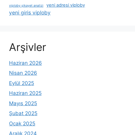
yeni adresi viploby
viploby şikayet analizi
yeni giris viploby
Arşivler
Haziran 2026
Nisan 2026
Eylül 2025
Haziran 2025
Mayıs 2025
Şubat 2025
Ocak 2025
Aralık 2024