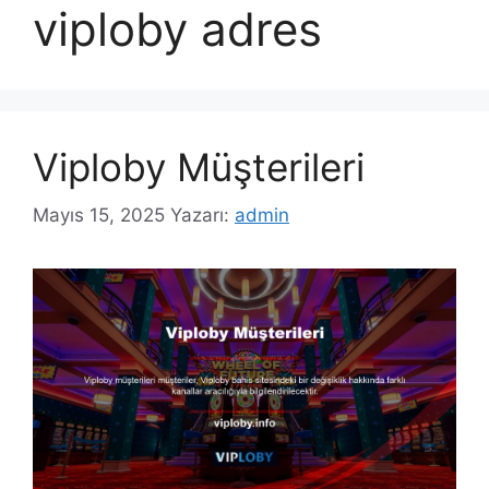
viploby adres
Viploby Müşterileri
Mayıs 15, 2025
Yazarı:
admin