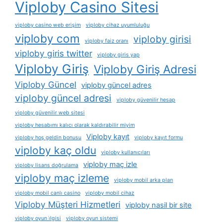
Viploby Casino Sitesi
viploby casino web erişim
viploby cihaz uyumluluğu
viploby com
viploby girisi
viploby faiz oranı
viploby giris twitter
viploby giris yap
Viploby Giriş
Viploby Giriş Adresi
Viploby Güncel
viploby güncel adres
viploby güncel adresi
viploby güvenilir hesap
viploby güvenilir web sitesi
viploby hesabımı kalıcı olarak kaldırabilir miyim
Viploby kayıt
viploby hoş geldin bonusu
viploby kayıt formu
viploby kaç oldu
viploby kullanıcıları
viploby maç izle
viploby lisans doğrulama
viploby maç izleme
viploby mobil arka plan
viploby mobil canlı casino
viploby mobil cihaz
Viploby Müşteri Hizmetleri
viploby nasil bir site
viploby oyun i̇lgisi
viploby oyun sistemi