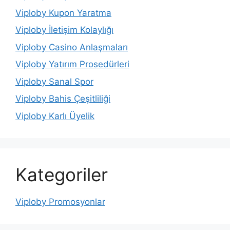
Viploby Kupon Yaratma
Viploby İletişim Kolaylığı
Viploby Casino Anlaşmaları
Viploby Yatırım Prosedürleri
Viploby Sanal Spor
Viploby Bahis Çeşitliliği
Viploby Karlı Üyelik
Kategoriler
Viploby Promosyonlar