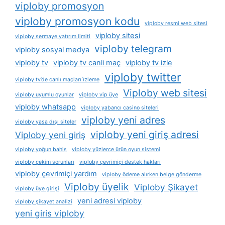
viploby promosyon
viploby promosyon kodu
viploby resmi web sitesi
viploby sitesi
viploby sermaye yatırım limiti
viploby telegram
viploby sosyal medya
viploby tv
viploby tv canli maç
viploby tv izle
viploby twitter
viploby tv’de canlı maçları i̇zleme
Viploby web sitesi
viploby uyumlu oyunlar
viploby vip üye
viploby whatsapp
viploby yabancı casino siteleri
viploby yeni adres
viploby yasa dışı siteler
viploby yeni giriş adresi
Viploby yeni giriş
viploby yoğun bahis
viploby yüzlerce ürün oyun sistemi
viploby çekim sorunları
viploby çevrimiçi destek hakları
viploby çevrimiçi yardım
viploby ödeme alırken belge gönderme
Viploby üyelik
Viploby Şikayet
viploby üye girişi
yeni adresi viploby
viploby şikayet analizi
yeni giris viploby