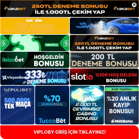
×
VIPLOBY GİRİŞ İÇİN TIKLAYINIZ!