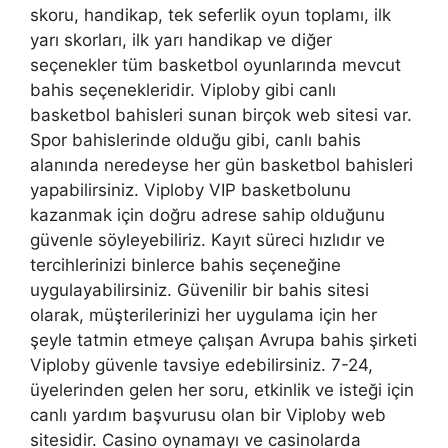
skoru, handikap, tek seferlik oyun toplamı, ilk
yarı skorları, ilk yarı handikap ve diğer
seçenekler tüm basketbol oyunlarında mevcut
bahis seçenekleridir. Viploby gibi canlı
basketbol bahisleri sunan birçok web sitesi var.
Spor bahislerinde olduğu gibi, canlı bahis
alanında neredeyse her gün basketbol bahisleri
yapabilirsiniz. Viploby VIP basketbolunu
kazanmak için doğru adrese sahip olduğunu
güvenle söyleyebiliriz. Kayıt süreci hızlıdır ve
tercihlerinizi binlerce bahis seçeneğine
uygulayabilirsiniz. Güvenilir bir bahis sitesi
olarak, müşterilerinizi her uygulama için her
şeyle tatmin etmeye çalışan Avrupa bahis şirketi
Viploby güvenle tavsiye edebilirsiniz. 7-24,
üyelerinden gelen her soru, etkinlik ve isteği için
canlı yardım başvurusu olan bir Viploby web
sitesidir. Casino oynamayı ve casinolarda