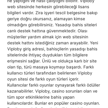
ne yaptığını ve nasıl çalıştığını bildirir. Viploby
web sitesinde herkesin görebileceği lisans
bilgileri vardır. Zira işyeri tescil belgesine bakıp
geriye doğru okursanız, alamayan kimse
olmadığını görebilirsiniz. Yasadışı bahis siteleri
canlı destek hattına güvenmektedir. Olası
müşteriler yardım almak için web sitesinin
destek hattını istediğiniz zaman arayabilir. Yeni
Viploby giriş adresi, bahisçilerin yasadışı bahis
sitelerinde ihtiyaç duydukları tüm bilgilere
erişmesini sağlar. Ünlü ve oldukça karlı bir site
olan tip, türü masaya koymayı başardı. Farklı
kullanıcı türleri tarafından belirlenen Viploby
oyun sitesi de farklı oyun türleri içerir.
Kullanıcılar farklı oyunlar oynayarak farklı ödüller
kazanabilirler. Viploby, casino sorunları olan ve
tüm spor etkinliklerine bahis yapan
kullanıcılardır. Bunlar en popüler casino oyunları.