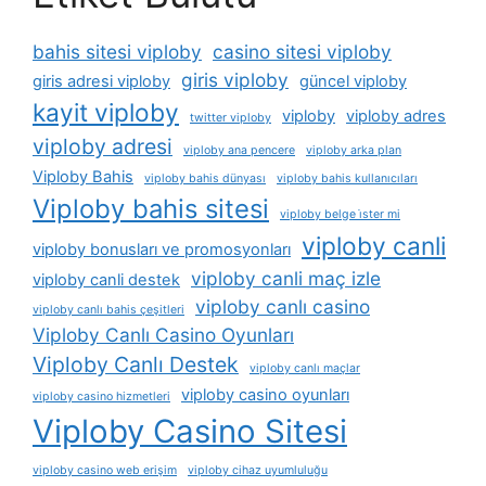
bahis sitesi viploby
casino sitesi viploby
giris viploby
giris adresi viploby
güncel viploby
kayit viploby
viploby
viploby adres
twitter viploby
viploby adresi
viploby ana pencere
viploby arka plan
Viploby Bahis
viploby bahis dünyası
viploby bahis kullanıcıları
Viploby bahis sitesi
viploby belge i̇ster mi
viploby canli
viploby bonusları ve promosyonları
viploby canli maç izle
viploby canli destek
viploby canlı casino
viploby canlı bahis çeşitleri
Viploby Canlı Casino Oyunları
Viploby Canlı Destek
viploby canlı maçlar
viploby casino oyunları
viploby casino hizmetleri
Viploby Casino Sitesi
viploby casino web erişim
viploby cihaz uyumluluğu