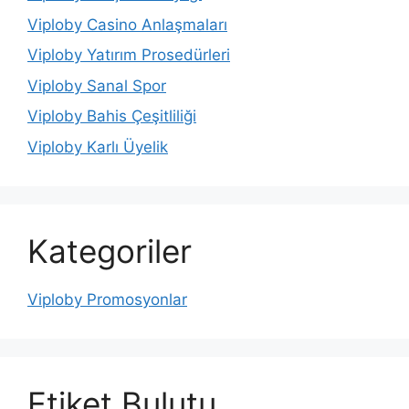
Viploby Casino Anlaşmaları
Viploby Yatırım Prosedürleri
Viploby Sanal Spor
Viploby Bahis Çeşitliliği
Viploby Karlı Üyelik
Kategoriler
Viploby Promosyonlar
Etiket Bulutu