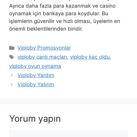
Ayrıca daha fazla para kazanmak ve casino
oynamak için bankaya para koydular. Bu
işlemlerin güvenilir ve hızlı olması, üyelerin en
önemli beklentilerinden biridir.
Kategoriler
Viploby Promosyonlar
Etiketler
viploby canlı maçları
,
viploby kaç oldu
,
viploby oyun oynama
Viploby Yardım
Viploby Yatırım
Yorum yapın
Yorum