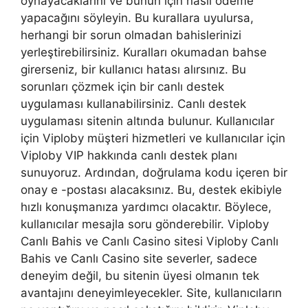
oynayacaklarını ve bunun için nasıl ödeme
yapacağını söyleyin. Bu kurallara uyulursa,
herhangi bir sorun olmadan bahislerinizi
yerleştirebilirsiniz. Kuralları okumadan bahse
girerseniz, bir kullanıcı hatası alırsınız. Bu
sorunları çözmek için bir canlı destek
uygulaması kullanabilirsiniz. Canlı destek
uygulaması sitenin altında bulunur. Kullanıcılar
için Viploby müşteri hizmetleri ve kullanıcılar için
Viploby VIP hakkında canlı destek planı
sunuyoruz. Ardından, doğrulama kodu içeren bir
onay e -postası alacaksınız. Bu, destek ekibiyle
hızlı konuşmanıza yardımcı olacaktır. Böylece,
kullanıcılar mesajla soru gönderebilir. Viploby
Canlı Bahis ve Canlı Casino sitesi Viploby Canlı
Bahis ve Canlı Casino site severler, sadece
deneyim değil, bu sitenin üyesi olmanın tek
avantajını deneyimleyecekler. Site, kullanıcıların