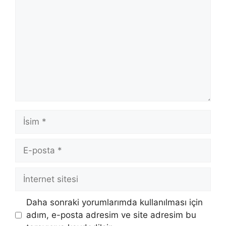
İsim
E-
posta
İnternet
sitesi
Daha sonraki yorumlarımda kullanılması için
adım, e-posta adresim ve site adresim bu