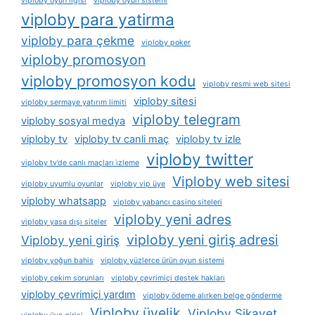
viploby oyun i̇lgisi
viploby oyun sistemi
viploby para yatirma
viploby para çekme
viploby poker
viploby promosyon
viploby promosyon kodu
viploby resmi web sitesi
viploby sitesi
viploby sermaye yatırım limiti
viploby telegram
viploby sosyal medya
viploby tv
viploby tv canli maç
viploby tv izle
viploby twitter
viploby tv’de canlı maçları i̇zleme
Viploby web sitesi
viploby uyumlu oyunlar
viploby vip üye
viploby whatsapp
viploby yabancı casino siteleri
viploby yeni adres
viploby yasa dışı siteler
viploby yeni giriş adresi
Viploby yeni giriş
viploby yoğun bahis
viploby yüzlerce ürün oyun sistemi
viploby çekim sorunları
viploby çevrimiçi destek hakları
viploby çevrimiçi yardım
viploby ödeme alırken belge gönderme
Viploby üyelik
Viploby Şikayet