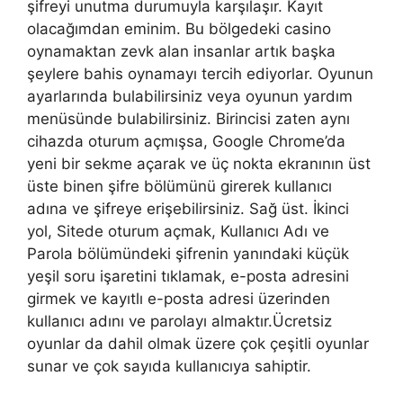
şifreyi unutma durumuyla karşılaşır. Kayıt
olacağımdan eminim. Bu bölgedeki casino
oynamaktan zevk alan insanlar artık başka
şeylere bahis oynamayı tercih ediyorlar. Oyunun
ayarlarında bulabilirsiniz veya oyunun yardım
menüsünde bulabilirsiniz. Birincisi zaten aynı
cihazda oturum açmışsa, Google Chrome’da
yeni bir sekme açarak ve üç nokta ekranının üst
üste binen şifre bölümünü girerek kullanıcı
adına ve şifreye erişebilirsiniz. Sağ üst. İkinci
yol, Sitede oturum açmak, Kullanıcı Adı ve
Parola bölümündeki şifrenin yanındaki küçük
yeşil soru işaretini tıklamak, e-posta adresini
girmek ve kayıtlı e-posta adresi üzerinden
kullanıcı adını ve parolayı almaktır.Ücretsiz
oyunlar da dahil olmak üzere çok çeşitli oyunlar
sunar ve çok sayıda kullanıcıya sahiptir.