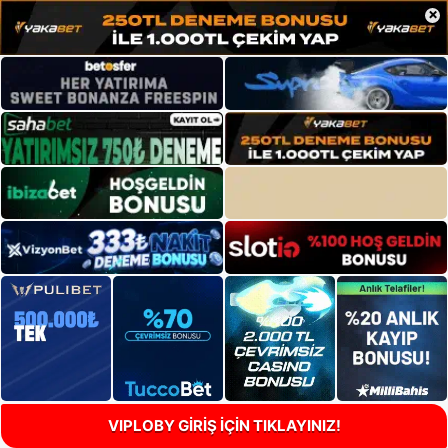
×
VIPLOBY GİRİŞ İÇİN TIKLAYINIZ!