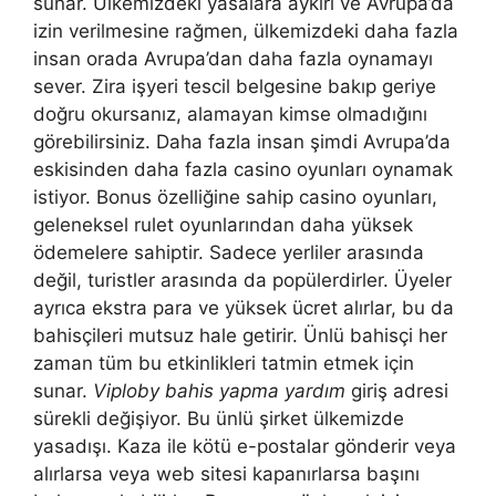
sunar. Ülkemizdeki yasalara aykırı ve Avrupa’da
izin verilmesine rağmen, ülkemizdeki daha fazla
insan orada Avrupa’dan daha fazla oynamayı
sever. Zira işyeri tescil belgesine bakıp geriye
doğru okursanız, alamayan kimse olmadığını
görebilirsiniz. Daha fazla insan şimdi Avrupa’da
eskisinden daha fazla casino oyunları oynamak
istiyor. Bonus özelliğine sahip casino oyunları,
geleneksel rulet oyunlarından daha yüksek
ödemelere sahiptir. Sadece yerliler arasında
değil, turistler arasında da popülerdirler. Üyeler
ayrıca ekstra para ve yüksek ücret alırlar, bu da
bahisçileri mutsuz hale getirir. Ünlü bahisçi her
zaman tüm bu etkinlikleri tatmin etmek için
sunar.
Viploby bahis yapma yardım
giriş adresi
sürekli değişiyor. Bu ünlü şirket ülkemizde
yasadışı. Kaza ile kötü e-postalar gönderir veya
alırlarsa veya web sitesi kapanırlarsa başını