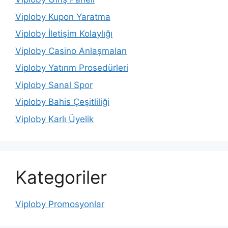
Viploby Kupon Yaratma
Viploby İletişim Kolaylığı
Viploby Casino Anlaşmaları
Viploby Yatırım Prosedürleri
Viploby Sanal Spor
Viploby Bahis Çeşitliliği
Viploby Karlı Üyelik
Kategoriler
Viploby Promosyonlar