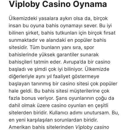
Viploby Casino Oynama
Ülkemizdeki yasalara aykırı olsa da, birçok
insan bu oyuna bahis oynamayı sever. Bu iyi
bilinen şirket, bahis tutkunları için birçok fırsat
sunmaktadır ve alandaki en popüler bahis
sitesidir. Tüm bunların yanı sıra, spor
bahislerinde yüksek garantiler sunarak
bahisçileri tatmin eder. Avrupa’da bir casino
başladı ve şimdi çok iyi biliniyor. Ülkemizde
diğerleriyle aynı yıl faaliyet göstermeye
başlayan tanınmış bir casino sitesi çok popüler
hale geldi. Bu bahis sitesi müşterilerine çok
fazla bonus veriyor. Şans oyunlarının çoğu da
dahil olmak üzere casino oyunları en çeşitli
sitelerden biridir. Kullanıcı adımı unutursam. Bu,
en yeni karşılaşılan sorunlardan biridir.
Amerikan bahis sitelerinden
Viploby casino