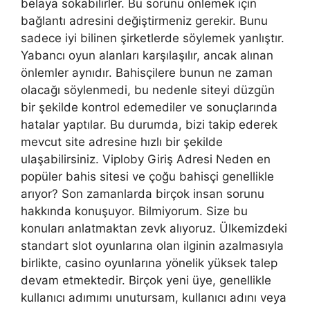
belaya sokabilirler. Bu sorunu önlemek için
bağlantı adresini değiştirmeniz gerekir. Bunu
sadece iyi bilinen şirketlerde söylemek yanlıştır.
Yabancı oyun alanları karşılaşılır, ancak alınan
önlemler aynıdır. Bahisçilere bunun ne zaman
olacağı söylenmedi, bu nedenle siteyi düzgün
bir şekilde kontrol edemediler ve sonuçlarında
hatalar yaptılar. Bu durumda, bizi takip ederek
mevcut site adresine hızlı bir şekilde
ulaşabilirsiniz. Viploby Giriş Adresi Neden en
popüler bahis sitesi ve çoğu bahisçi genellikle
arıyor? Son zamanlarda birçok insan sorunu
hakkında konuşuyor. Bilmiyorum. Size bu
konuları anlatmaktan zevk alıyoruz. Ülkemizdeki
standart slot oyunlarına olan ilginin azalmasıyla
birlikte, casino oyunlarına yönelik yüksek talep
devam etmektedir. Birçok yeni üye, genellikle
kullanıcı adımımı unutursam, kullanıcı adını veya