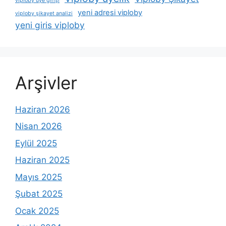
viploby üye girişi
yeni adresi viploby
viploby şikayet analizi
yeni giris viploby
Arşivler
Haziran 2026
Nisan 2026
Eylül 2025
Haziran 2025
Mayıs 2025
Şubat 2025
Ocak 2025