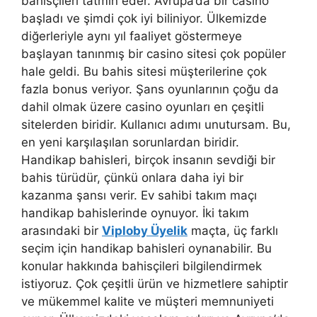
bahisçileri tatmin eder. Avrupa’da bir casino
başladı ve şimdi çok iyi biliniyor. Ülkemizde
diğerleriyle aynı yıl faaliyet göstermeye
başlayan tanınmış bir casino sitesi çok popüler
hale geldi. Bu bahis sitesi müşterilerine çok
fazla bonus veriyor. Şans oyunlarının çoğu da
dahil olmak üzere casino oyunları en çeşitli
sitelerden biridir. Kullanıcı adımı unutursam. Bu,
en yeni karşılaşılan sorunlardan biridir.
Handikap bahisleri, birçok insanın sevdiği bir
bahis türüdür, çünkü onlara daha iyi bir
kazanma şansı verir. Ev sahibi takım maçı
handikap bahislerinde oynuyor. İki takım
arasındaki bir
Viploby Üyelik
maçta, üç farklı
seçim için handikap bahisleri oynanabilir. Bu
konular hakkında bahisçileri bilgilendirmek
istiyoruz. Çok çeşitli ürün ve hizmetlere sahiptir
ve mükemmel kalite ve müşteri memnuniyeti