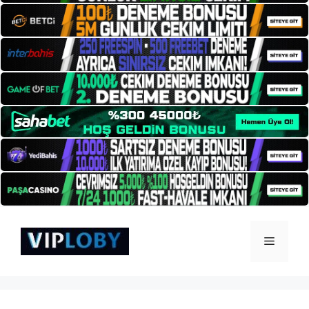
İçeriğe
atla
Menü