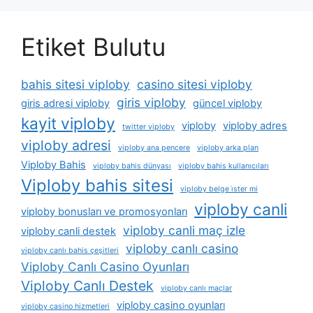
Etiket Bulutu
bahis sitesi viploby
casino sitesi viploby
giris viploby
giris adresi viploby
güncel viploby
kayit viploby
viploby
viploby adres
twitter viploby
viploby adresi
viploby ana pencere
viploby arka plan
Viploby Bahis
viploby bahis dünyası
viploby bahis kullanıcıları
Viploby bahis sitesi
viploby belge i̇ster mi
viploby canli
viploby bonusları ve promosyonları
viploby canli maç izle
viploby canli destek
viploby canlı casino
viploby canlı bahis çeşitleri
Viploby Canlı Casino Oyunları
Viploby Canlı Destek
viploby canlı maçlar
viploby casino oyunları
viploby casino hizmetleri