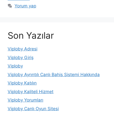
Yorum yap
Son Yazılar
Viploby Adresi
Viploby Giriş
Viploby
Viploby Ayrıntılı Canlı Bahis Sistemi Hakkında
Viploby Katılın
Viploby Kaliteli Hizmet
Viploby Yorumları
Viploby Canlı Oyun Sitesi