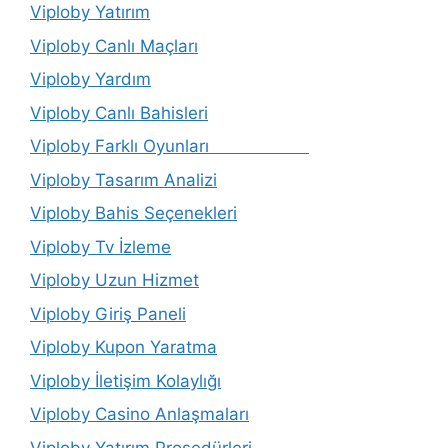
Viploby Yatırım
Viploby Canlı Maçları
Viploby Yardım
Viploby Canlı Bahisleri
Viploby Farklı Oyunları
Viploby Tasarım Analizi
Viploby Bahis Seçenekleri
Viploby Tv İzleme
Viploby Uzun Hizmet
Viploby Giriş Paneli
Viploby Kupon Yaratma
Viploby İletişim Kolaylığı
Viploby Casino Anlaşmaları
Viploby Yatırım Prosedürleri