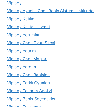
Viploby
Viploby Ayrıntılı Canlı Bahis Sistemi Hakkında
Viploby Katılın
Viploby Kaliteli Hizmet
Viploby Yorumları
Viploby Canlı Oyun Sitesi
Viploby Yatırım
Viploby Canlı Maçları
Viploby Yardım
Viploby Canlı Bahisleri
Viploby Farklı Oyunları
Viploby Tasarım Analizi
Viploby Bahis Seçenekleri
Viploby Tv İzleme