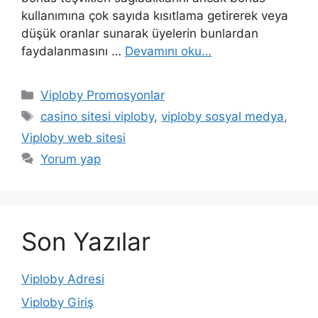
kullanımına çok sayıda kısıtlama getirerek veya
düşük oranlar sunarak üyelerin bunlardan
faydalanmasını …
Devamını oku…
Kategoriler
Viploby Promosyonlar
Etiketler
casino sitesi viploby
,
viploby sosyal medya
,
Viploby web sitesi
Yorum yap
Son Yazılar
Viploby Adresi
Viploby Giriş