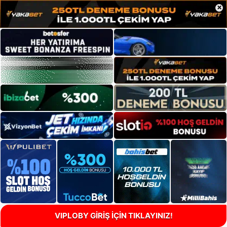
×
VIPLOBY GİRİŞ İÇİN TIKLAYINIZ!