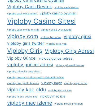
Viploby Canlı Casino Oyunları
Viploby Canlı Destek
viploby canlı maçlar
viploby casino oyunları
viploby casino hizmetleri
Viploby Casino Sitesi
viploby casino web erişim
viploby cihaz uyumluluğu
viploby com
viploby girisi
viploby faiz oranı
viploby giris twitter
viploby giris yap
Viploby Giriş
Viploby Giriş Adresi
Viploby Güncel
viploby güncel adres
viploby güncel adresi
viploby güvenilir hesap
viploby güvenilir web sitesi
viploby hesabımı kalıcı olarak kaldırabilir miyim
Viploby kayıt
viploby hoş geldin bonusu
viploby kayıt formu
viploby kaç oldu
viploby kullanıcıları
viploby maç izle
viploby lisans doğrulama
viploby maç izleme
viploby mobil arka plan