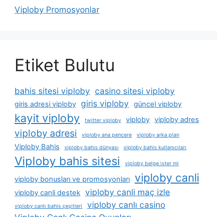
Viploby Promosyonlar
Etiket Bulutu
bahis sitesi viploby
casino sitesi viploby
giris viploby
giris adresi viploby
güncel viploby
kayit viploby
viploby
viploby adres
twitter viploby
viploby adresi
viploby ana pencere
viploby arka plan
Viploby Bahis
viploby bahis dünyası
viploby bahis kullanıcıları
Viploby bahis sitesi
viploby belge i̇ster mi
viploby canli
viploby bonusları ve promosyonları
viploby canli maç izle
viploby canli destek
viploby canlı casino
viploby canlı bahis çeşitleri