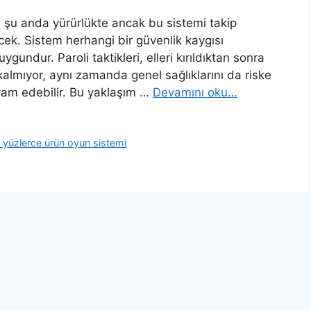
 şu anda yürürlükte ancak bu sistemi takip
cek. Sistem herhangi bir güvenlik kaygısı
undur. Paroli taktikleri, elleri kırıldıktan sonra
kalmıyor, aynı zamanda genel sağlıklarını da riske
vam edebilir. Bu yaklaşım …
Devamını oku…
 yüzlerce ürün oyun sistemi