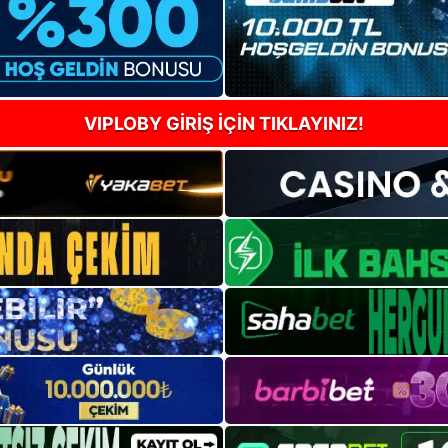
VIPLOBY GİRİŞ İÇİN TIKLAYINIZ!