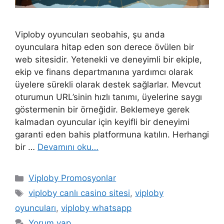
Viploby oyuncuları seobahis, şu anda
oyunculara hitap eden son derece övülen bir
web sitesidir. Yetenekli ve deneyimli bir ekiple,
ekip ve finans departmanına yardımcı olarak
üyelere sürekli olarak destek sağlarlar. Mevcut
oturumun URL’sinin hızlı tanımı, üyelerine saygı
göstermenin bir örneğidir. Beklemeye gerek
kalmadan oyuncular için keyifli bir deneyimi
garanti eden bahis platformuna katılın. Herhangi
bir …
Devamını oku…
Kategoriler
Viploby Promosyonlar
Etiketler
viploby canlı casino sitesi
,
viploby
oyuncuları
,
viploby whatsapp
Yorum yap