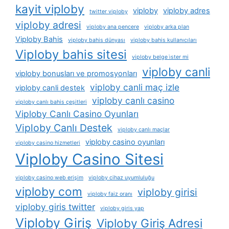
kayit viploby
viploby
viploby adres
twitter viploby
viploby adresi
viploby ana pencere
viploby arka plan
Viploby Bahis
viploby bahis dünyası
viploby bahis kullanıcıları
Viploby bahis sitesi
viploby belge i̇ster mi
viploby canli
viploby bonusları ve promosyonları
viploby canli maç izle
viploby canli destek
viploby canlı casino
viploby canlı bahis çeşitleri
Viploby Canlı Casino Oyunları
Viploby Canlı Destek
viploby canlı maçlar
viploby casino oyunları
viploby casino hizmetleri
Viploby Casino Sitesi
viploby casino web erişim
viploby cihaz uyumluluğu
viploby com
viploby girisi
viploby faiz oranı
viploby giris twitter
viploby giris yap
Viploby Giriş
Viploby Giriş Adresi