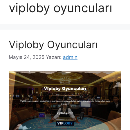
viploby oyuncuları
Viploby Oyuncuları
Mayıs 24, 2025
Yazarı:
admin