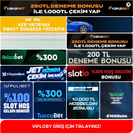
×
VIPLOBY GİRİŞ İÇİN TIKLAYINIZ!