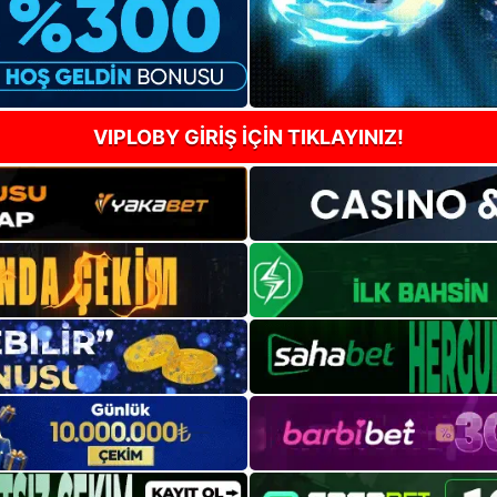
VIPLOBY GİRİŞ İÇİN TIKLAYINIZ!