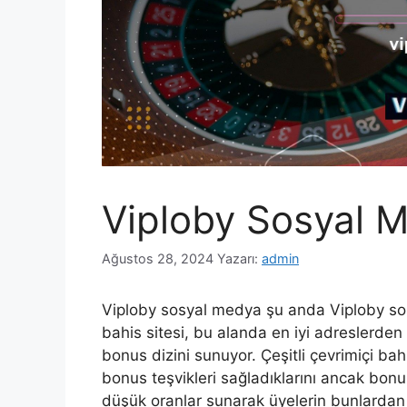
Viploby Sosyal 
Ağustos 28, 2024
Yazarı:
admin
Viploby sosyal medya şu anda Viploby sos
bahis sitesi, bu alanda en iyi adreslerden bi
bonus dizini sunuyor. Çeşitli çevrimiçi ba
bonus teşvikleri sağladıklarını ancak bonu
düşük oranlar sunarak üyelerin bunlardan 