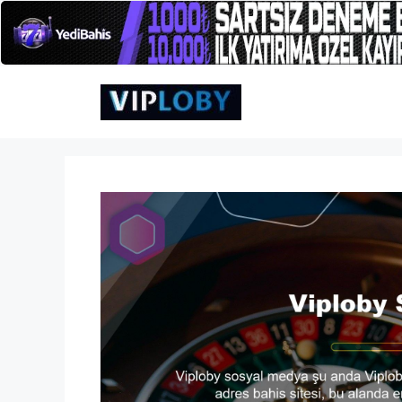
İçeriğe
atla