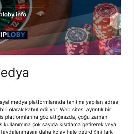
Medya
yal medya platformlarında tanıtımı yapılan adres
ri olarak kabul ediliyor. Web sitesi ayrıntılı bir
his platformlarına göz attığınızda, çoğu zaman
s kullanımına çok sayıda kısıtlama getirerek veya
faydalanmasını daha kolay hale getirdiğini fark