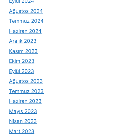
Eylül 2024
Ağustos 2024
Temmuz 2024
Haziran 2024
Aralık 2023
Kasım 2023
Ekim 2023
Eylül 2023
Ağustos 2023
Temmuz 2023
Haziran 2023
Mayıs 2023
Nisan 2023
Mart 2023