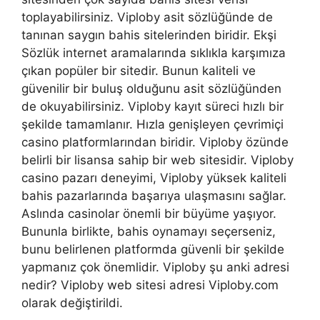
toplayabilirsiniz. Viploby asit sözlüğünde de
tanınan saygın bahis sitelerinden biridir. Ekşi
Sözlük internet aramalarında sıklıkla karşımıza
çıkan popüler bir sitedir. Bunun kaliteli ve
güvenilir bir buluş olduğunu asit sözlüğünden
de okuyabilirsiniz. Viploby kayıt süreci hızlı bir
şekilde tamamlanır. Hızla genişleyen çevrimiçi
casino platformlarından biridir. Viploby özünde
belirli bir lisansa sahip bir web sitesidir. Viploby
casino pazarı deneyimi, Viploby yüksek kaliteli
bahis pazarlarında başarıya ulaşmasını sağlar.
Aslında casinolar önemli bir büyüme yaşıyor.
Bununla birlikte, bahis oynamayı seçerseniz,
bunu belirlenen platformda güvenli bir şekilde
yapmanız çok önemlidir. Viploby şu anki adresi
nedir? Viploby web sitesi adresi Viploby.com
olarak değiştirildi.