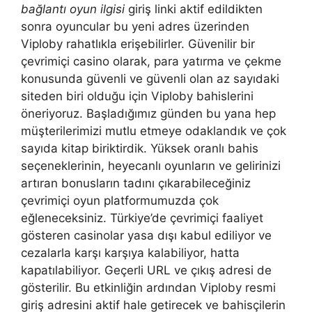
bağlantı oyun ilgisi
giriş linki aktif edildikten
sonra oyuncular bu yeni adres üzerinden
Viploby rahatlıkla erişebilirler. Güvenilir bir
çevrimiçi casino olarak, para yatırma ve çekme
konusunda güvenli ve güvenli olan az sayıdaki
siteden biri olduğu için Viploby bahislerini
öneriyoruz. Başladığımız günden bu yana hep
müşterilerimizi mutlu etmeye odaklandık ve çok
sayıda kitap biriktirdik. Yüksek oranlı bahis
seçeneklerinin, heyecanlı oyunların ve gelirinizi
artıran bonusların tadını çıkarabileceğiniz
çevrimiçi oyun platformumuzda çok
eğleneceksiniz. Türkiye’de çevrimiçi faaliyet
gösteren casinolar yasa dışı kabul ediliyor ve
cezalarla karşı karşıya kalabiliyor, hatta
kapatılabiliyor. Geçerli URL ve çıkış adresi de
gösterilir. Bu etkinliğin ardından Viploby resmi
giriş adresini aktif hale getirecek ve bahisçilerin