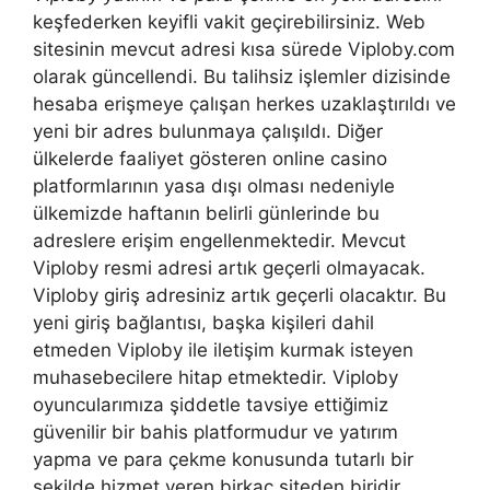
keşfederken keyifli vakit geçirebilirsiniz. Web
sitesinin mevcut adresi kısa sürede Viploby.com
olarak güncellendi. Bu talihsiz işlemler dizisinde
hesaba erişmeye çalışan herkes uzaklaştırıldı ve
yeni bir adres bulunmaya çalışıldı. Diğer
ülkelerde faaliyet gösteren online casino
platformlarının yasa dışı olması nedeniyle
ülkemizde haftanın belirli günlerinde bu
adreslere erişim engellenmektedir. Mevcut
Viploby resmi adresi artık geçerli olmayacak.
Viploby giriş adresiniz artık geçerli olacaktır. Bu
yeni giriş bağlantısı, başka kişileri dahil
etmeden Viploby ile iletişim kurmak isteyen
muhasebecilere hitap etmektedir. Viploby
oyuncularımıza şiddetle tavsiye ettiğimiz
güvenilir bir bahis platformudur ve yatırım
yapma ve para çekme konusunda tutarlı bir
şekilde hizmet veren birkaç siteden biridir.