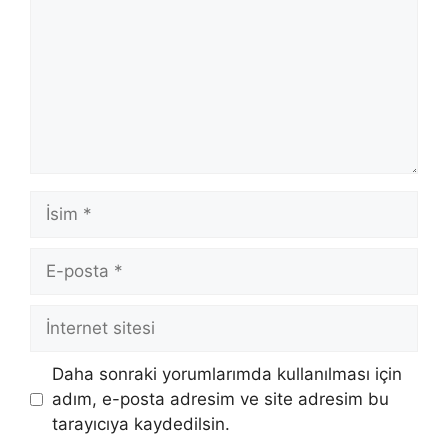
İsim
E-
posta
İnternet
sitesi
Daha sonraki yorumlarımda kullanılması için
adım, e-posta adresim ve site adresim bu
tarayıcıya kaydedilsin.