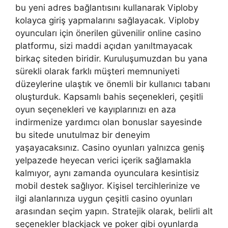
bu yeni adres bağlantısını kullanarak Viploby
kolayca giriş yapmalarını sağlayacak. Viploby
oyuncuları için önerilen güvenilir online casino
platformu, sizi maddi açıdan yanıltmayacak
birkaç siteden biridir. Kuruluşumuzdan bu yana
sürekli olarak farklı müşteri memnuniyeti
düzeylerine ulaştık ve önemli bir kullanıcı tabanı
oluşturduk. Kapsamlı bahis seçenekleri, çeşitli
oyun seçenekleri ve kayıplarınızı en aza
indirmenize yardımcı olan bonuslar sayesinde
bu sitede unutulmaz bir deneyim
yaşayacaksınız. Casino oyunları yalnızca geniş
yelpazede heyecan verici içerik sağlamakla
kalmıyor, aynı zamanda oyunculara kesintisiz
mobil destek sağlıyor. Kişisel tercihlerinize ve
ilgi alanlarınıza uygun çeşitli casino oyunları
arasından seçim yapın. Stratejik olarak, belirli alt
seçenekler blackjack ve poker gibi oyunlarda