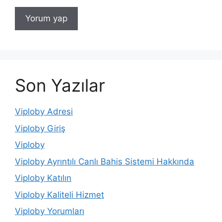
Son Yazılar
Viploby Adresi
Viploby Giriş
Viploby
Viploby Ayrıntılı Canlı Bahis Sistemi Hakkında
Viploby Katılın
Viploby Kaliteli Hizmet
Viploby Yorumları