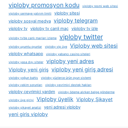
viploby promosyon kodu
viploby resmi web sitesi
viploby sitesi
viploby sermaye yatırım limiti
viploby telegram
viploby sosyal medya
viploby tv
viploby tv canli maç
viploby tv izle
viploby twitter
viploby tv’de canlı maçları i̇zleme
Viploby web sitesi
viploby uyumlu oyunlar
viploby vip üye
viploby whatsapp
viploby yabancı casino siteleri
viploby yeni adres
viploby yasa dışı siteler
viploby yeni giriş adresi
Viploby yeni giriş
viploby yoğun bahis
viploby yüzlerce ürün oyun sistemi
viploby çekim sorunları
viploby çevrimiçi destek hakları
viploby çevrimiçi yardım
viploby ödeme alırken belge gönderme
Viploby üyelik
Viploby Şikayet
viploby üye girişi
yeni adresi viploby
viploby şikayet analizi
yeni giris viploby