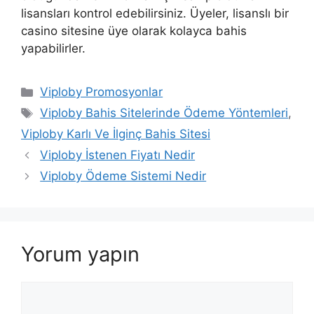
lisansları kontrol edebilirsiniz. Üyeler, lisanslı bir
casino sitesine üye olarak kolayca bahis
yapabilirler.
Kategoriler
Viploby Promosyonlar
Etiketler
Viploby Bahis Sitelerinde Ödeme Yöntemleri
,
Viploby Karlı Ve İlginç Bahis Sitesi
Viploby İstenen Fiyatı Nedir
Viploby Ödeme Sistemi Nedir
Yorum yapın
Yorum