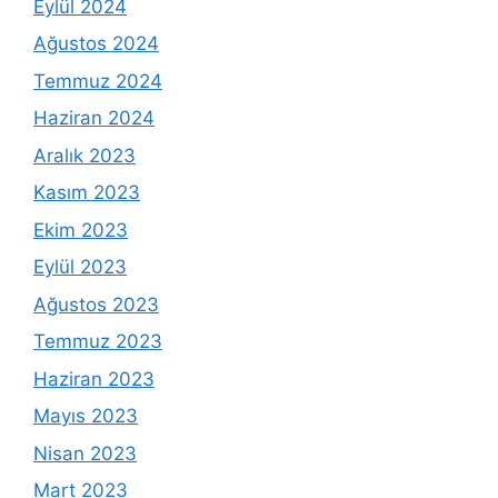
Eylül 2024
Ağustos 2024
Temmuz 2024
Haziran 2024
Aralık 2023
Kasım 2023
Ekim 2023
Eylül 2023
Ağustos 2023
Temmuz 2023
Haziran 2023
Mayıs 2023
Nisan 2023
Mart 2023