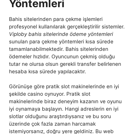
Yöntemleri
Bahis sitelerinden para çekme işlemleri
profesyonel kullanılarak gerçekleştirilir sistemler.
Viploby bahis sitelerinde ödeme yöntemleri
sunulan para çekme yöntemleri kısa sürede
tamamlanabilmektedir. Bahis sitelerinden
ödemeler hızlıdır. Oyuncunun çekmiş olduğu
tutar ne olursa olsun gerekli transfer belirlenen
hesaba kısa sürede yapılacaktır.
Görünüşe göre pratik slot makinelerinde en iyi
şekilde casino oynuyor. Pratik slot
makinelerinde biraz deneyim kazanın ve oyunu
iyi oynamaya başlayın. Hangi adreslerin en iyi
slotlar olduğunu araştırdıysanız ve bu soru
üzerinde çok fazla zaman harcamak
istemiyorsanız, doğru yere geldiniz. Bu web