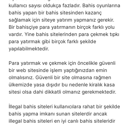
kullanıcı sayısı oldukça fazladır. Bahis oyunlarına
bahis yapan bir bahis sitesinden kazanç
sağlamak için siteye yatırım yapmanız gerekir.
Bir bahisçiye para yatırmanın birçok farklı yolu
vardır. Yine bahis sitelerinden para çekmek tıpkı
para yatırmak gibi birçok farklı şekilde
yapılabilmektedir.
Para yatırmak ve çekmek için öncelikle güvenli
bir web sitesinde işlem yaptığınızdan emin
olmalısınız. Güvenli bir site olmasına rağmen
ülkemizde yasa dışıdır bu nedenle kiralık kasa
sitesi olsa dahi dikkatli olmanız gerekmektedir.
İllegal bahis siteleri kullanıcılara rahat bir şekilde
bahis yapma imkanı sunan sitelerdir ancak
illegal bahis siteleri en iyi canlı bahis siteleridir