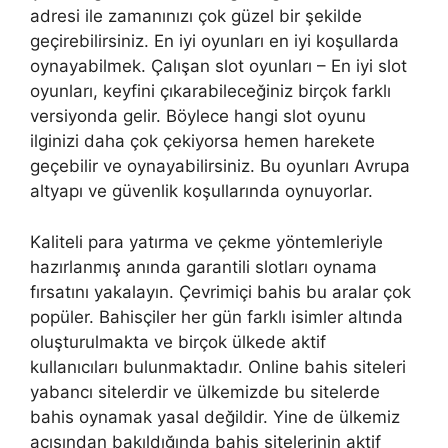
adresi ile zamanınızı çok güzel bir şekilde
geçirebilirsiniz. En iyi oyunları en iyi koşullarda
oynayabilmek. Çalışan slot oyunları – En iyi slot
oyunları, keyfini çıkarabileceğiniz birçok farklı
versiyonda gelir. Böylece hangi slot oyunu
ilginizi daha çok çekiyorsa hemen harekete
geçebilir ve oynayabilirsiniz. Bu oyunları Avrupa
altyapı ve güvenlik koşullarında oynuyorlar.
Kaliteli para yatırma ve çekme yöntemleriyle
hazırlanmış anında garantili slotları oynama
fırsatını yakalayın. Çevrimiçi bahis bu aralar çok
popüler. Bahisçiler her gün farklı isimler altında
oluşturulmakta ve birçok ülkede aktif
kullanıcıları bulunmaktadır. Online bahis siteleri
yabancı sitelerdir ve ülkemizde bu sitelerde
bahis oynamak yasal değildir. Yine de ülkemiz
açısından bakıldığında bahis sitelerinin aktif