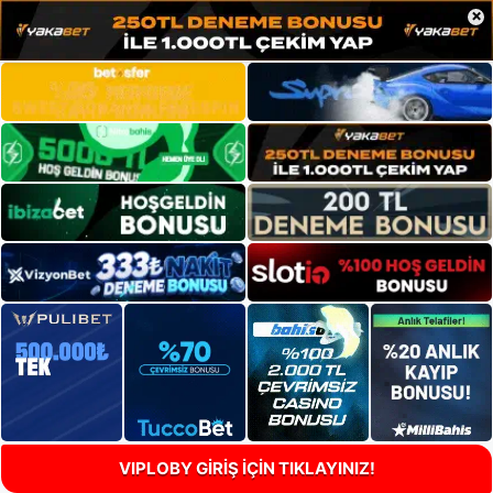
×
VIPLOBY GİRİŞ İÇİN TIKLAYINIZ!