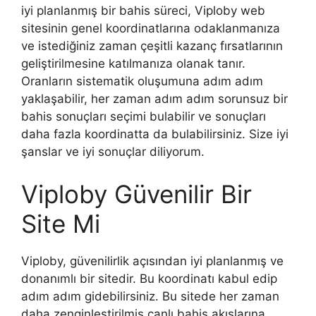
iyi planlanmış bir bahis süreci, Viploby web
sitesinin genel koordinatlarına odaklanmanıza
ve istediğiniz zaman çeşitli kazanç fırsatlarının
geliştirilmesine katılmanıza olanak tanır.
Oranların sistematik oluşumuna adım adım
yaklaşabilir, her zaman adım adım sorunsuz bir
bahis sonuçları seçimi bulabilir ve sonuçları
daha fazla koordinatta da bulabilirsiniz. Size iyi
şanslar ve iyi sonuçlar diliyorum.
Viploby Güvenilir Bir
Site Mi
Viploby, güvenilirlik açısından iyi planlanmış ve
donanımlı bir sitedir. Bu koordinatı kabul edip
adım adım gidebilirsiniz. Bu sitede her zaman
daha zenginleştirilmiş canlı bahis akışlarına