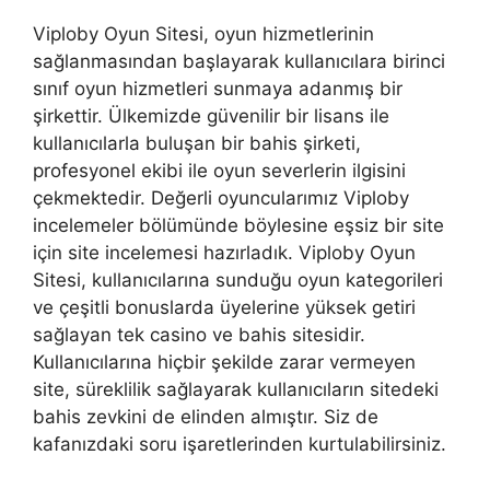
Viploby Oyun Sitesi, oyun hizmetlerinin
sağlanmasından başlayarak kullanıcılara birinci
sınıf oyun hizmetleri sunmaya adanmış bir
şirkettir. Ülkemizde güvenilir bir lisans ile
kullanıcılarla buluşan bir bahis şirketi,
profesyonel ekibi ile oyun severlerin ilgisini
çekmektedir. Değerli oyuncularımız Viploby
incelemeler bölümünde böylesine eşsiz bir site
için site incelemesi hazırladık. Viploby Oyun
Sitesi, kullanıcılarına sunduğu oyun kategorileri
ve çeşitli bonuslarda üyelerine yüksek getiri
sağlayan tek casino ve bahis sitesidir.
Kullanıcılarına hiçbir şekilde zarar vermeyen
site, süreklilik sağlayarak kullanıcıların sitedeki
bahis zevkini de elinden almıştır. Siz de
kafanızdaki soru işaretlerinden kurtulabilirsiniz.