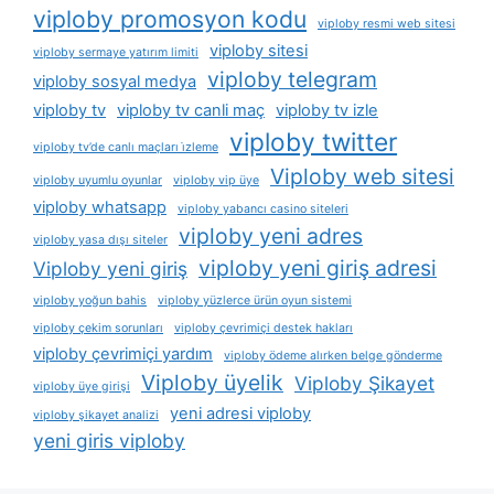
viploby promosyon kodu
viploby resmi web sitesi
viploby sitesi
viploby sermaye yatırım limiti
viploby telegram
viploby sosyal medya
viploby tv
viploby tv canli maç
viploby tv izle
viploby twitter
viploby tv’de canlı maçları i̇zleme
Viploby web sitesi
viploby uyumlu oyunlar
viploby vip üye
viploby whatsapp
viploby yabancı casino siteleri
viploby yeni adres
viploby yasa dışı siteler
viploby yeni giriş adresi
Viploby yeni giriş
viploby yoğun bahis
viploby yüzlerce ürün oyun sistemi
viploby çekim sorunları
viploby çevrimiçi destek hakları
viploby çevrimiçi yardım
viploby ödeme alırken belge gönderme
Viploby üyelik
Viploby Şikayet
viploby üye girişi
yeni adresi viploby
viploby şikayet analizi
yeni giris viploby