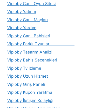
Viploby Canlı Oyun Sitesi
Viploby Yatırım
Viploby Canlı Maçları
Viploby Yardım
Viploby Canlı Bahisleri
Viploby Farklı Oyunları
Viploby Tasarım Analizi
Viploby Bahis Seçenekleri
Viploby Tv İzleme
Viploby Uzun Hizmet
Viploby Giriş Paneli
Viploby Kupon Yaratma
Viploby İletişim Kolaylığı