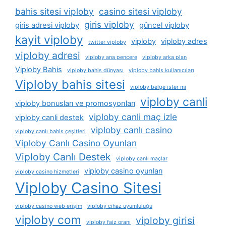
bahis sitesi viploby
casino sitesi viploby
giris viploby
giris adresi viploby
güncel viploby
kayit viploby
viploby
viploby adres
twitter viploby
viploby adresi
viploby ana pencere
viploby arka plan
Viploby Bahis
viploby bahis dünyası
viploby bahis kullanıcıları
Viploby bahis sitesi
viploby belge i̇ster mi
viploby canli
viploby bonusları ve promosyonları
viploby canli maç izle
viploby canli destek
viploby canlı casino
viploby canlı bahis çeşitleri
Viploby Canlı Casino Oyunları
Viploby Canlı Destek
viploby canlı maçlar
viploby casino oyunları
viploby casino hizmetleri
Viploby Casino Sitesi
viploby casino web erişim
viploby cihaz uyumluluğu
viploby com
viploby girisi
viploby faiz oranı