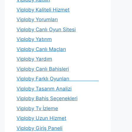
Viploby Kaliteli Hizmet
Viploby Yorumları
Viploby Canlı Oyun Sitesi
Viploby Yatırım
Viploby Canlı Maçları
Viploby Yardım
Viploby Canlı Bahisleri
Viploby Farklı Oyunları
Viploby Tasarım Analizi
Viploby Bahis Seçenekleri
Viploby Tv İzleme
Viploby Uzun Hizmet
Viploby Giriş Paneli