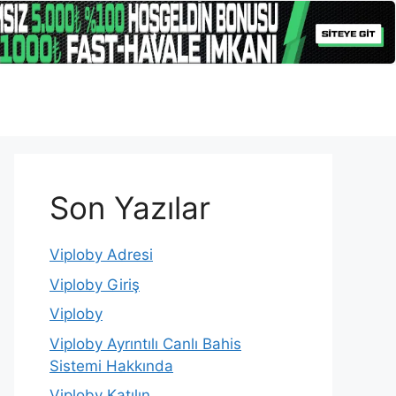
Son Yazılar
Viploby Adresi
Viploby Giriş
Viploby
Viploby Ayrıntılı Canlı Bahis
Sistemi Hakkında
Viploby Katılın