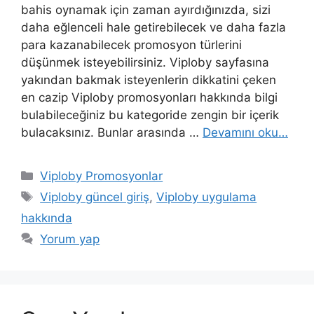
bahis oynamak için zaman ayırdığınızda, sizi
daha eğlenceli hale getirebilecek ve daha fazla
para kazanabilecek promosyon türlerini
düşünmek isteyebilirsiniz. Viploby sayfasına
yakından bakmak isteyenlerin dikkatini çeken
en cazip Viploby promosyonları hakkında bilgi
bulabileceğiniz bu kategoride zengin bir içerik
bulacaksınız. Bunlar arasında …
Devamını oku…
Kategoriler
Viploby Promosyonlar
Etiketler
Viploby güncel giriş
,
Viploby uygulama
hakkında
Yorum yap