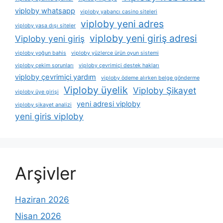
viploby whatsapp
viploby yabancı casino siteleri
viploby yeni adres
viploby yasa dışı siteler
viploby yeni giriş adresi
Viploby yeni giriş
viploby yoğun bahis
viploby yüzlerce ürün oyun sistemi
viploby çekim sorunları
viploby çevrimiçi destek hakları
viploby çevrimiçi yardım
viploby ödeme alırken belge gönderme
Viploby üyelik
Viploby Şikayet
viploby üye girişi
yeni adresi viploby
viploby şikayet analizi
yeni giris viploby
Arşivler
Haziran 2026
Nisan 2026