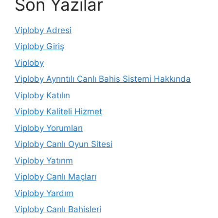
Son Yazılar
Viploby Adresi
Viploby Giriş
Viploby
Viploby Ayrıntılı Canlı Bahis Sistemi Hakkında
Viploby Katılın
Viploby Kaliteli Hizmet
Viploby Yorumları
Viploby Canlı Oyun Sitesi
Viploby Yatırım
Viploby Canlı Maçları
Viploby Yardım
Viploby Canlı Bahisleri