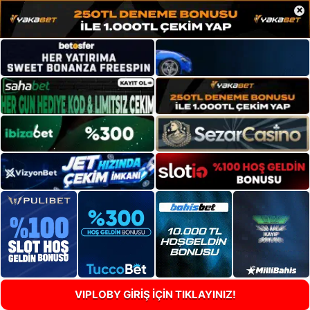
×
VIPLOBY GİRİŞ İÇİN TIKLAYINIZ!