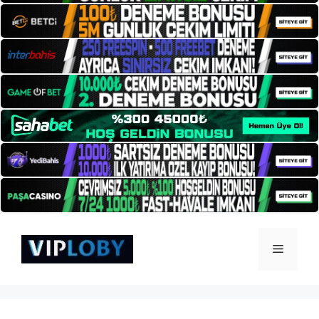
İçeriğe
atla
Menü