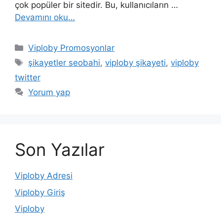
çok popüler bir sitedir. Bu, kullanıcıların …
Devamını oku…
Kategoriler
Viploby Promosyonlar
Etiketler
şikayetler seobahi
,
viploby şikayeti
,
viploby
twitter
Yorum yap
Son Yazılar
Viploby Adresi
Viploby Giriş
Viploby