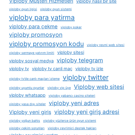
Viploby Müşteri Hizmetleri
viploby nasil bir site
viploby oyun i̇lgisi
viploby oyun sistemi
viploby para yatirma
viploby para çekme
viploby poker
viploby promosyon
viploby promosyon kodu
viploby resmi web sitesi
viploby sitesi
viploby sermaye yatırım limiti
viploby telegram
viploby sosyal medya
viploby tv
viploby tv canli maç
viploby tv izle
viploby twitter
viploby tv’de canlı maçları i̇zleme
Viploby web sitesi
viploby uyumlu oyunlar
viploby vip üye
viploby whatsapp
viploby yabancı casino siteleri
viploby yeni adres
viploby yasa dışı siteler
viploby yeni giriş adresi
Viploby yeni giriş
viploby yoğun bahis
viploby yüzlerce ürün oyun sistemi
viploby çekim sorunları
viploby çevrimiçi destek hakları