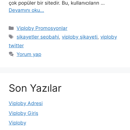
çok popüler bir sitedir. Bu, kullanıcıların …
Devamını oku…
Kategoriler
Viploby Promosyonlar
Etiketler
şikayetler seobahi
,
viploby şikayeti
,
viploby
twitter
Yorum yap
Son Yazılar
Viploby Adresi
Viploby Giriş
Viploby