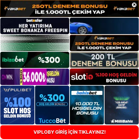
×
VIPLOBY GİRİŞ İÇİN TIKLAYINIZ!