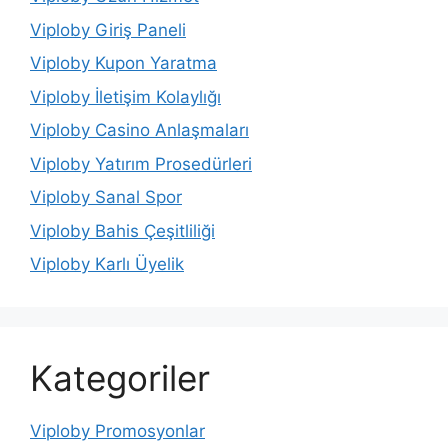
Viploby Giriş Paneli
Viploby Kupon Yaratma
Viploby İletişim Kolaylığı
Viploby Casino Anlaşmaları
Viploby Yatırım Prosedürleri
Viploby Sanal Spor
Viploby Bahis Çeşitliliği
Viploby Karlı Üyelik
Kategoriler
Viploby Promosyonlar