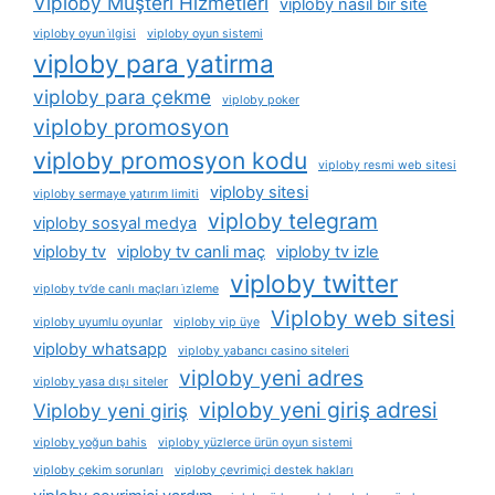
Viploby Müşteri Hizmetleri
viploby nasil bir site
viploby oyun i̇lgisi
viploby oyun sistemi
viploby para yatirma
viploby para çekme
viploby poker
viploby promosyon
viploby promosyon kodu
viploby resmi web sitesi
viploby sitesi
viploby sermaye yatırım limiti
viploby telegram
viploby sosyal medya
viploby tv
viploby tv canli maç
viploby tv izle
viploby twitter
viploby tv’de canlı maçları i̇zleme
Viploby web sitesi
viploby uyumlu oyunlar
viploby vip üye
viploby whatsapp
viploby yabancı casino siteleri
viploby yeni adres
viploby yasa dışı siteler
viploby yeni giriş adresi
Viploby yeni giriş
viploby yoğun bahis
viploby yüzlerce ürün oyun sistemi
viploby çekim sorunları
viploby çevrimiçi destek hakları