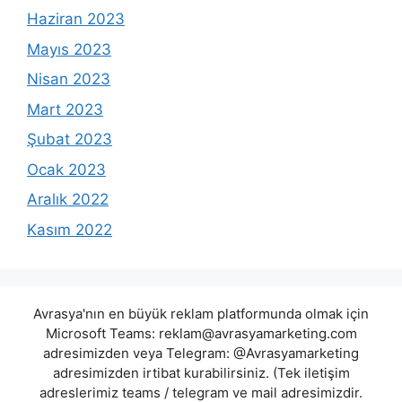
Haziran 2023
Mayıs 2023
Nisan 2023
Mart 2023
Şubat 2023
Ocak 2023
Aralık 2022
Kasım 2022
Avrasya'nın en büyük reklam platformunda olmak için
Microsoft Teams:
reklam@avrasyamarketing.com
adresimizden veya Telegram: @Avrasyamarketing
adresimizden irtibat kurabilirsiniz. (Tek iletişim
adreslerimiz teams / telegram ve mail adresimizdir.