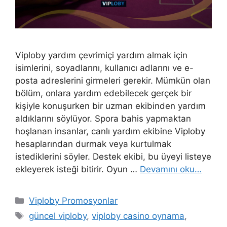
Viploby yardım çevrimiçi yardım almak için
isimlerini, soyadlarını, kullanıcı adlarını ve e-
posta adreslerini girmeleri gerekir. Mümkün olan
bölüm, onlara yardım edebilecek gerçek bir
kişiyle konuşurken bir uzman ekibinden yardım
aldıklarını söylüyor. Spora bahis yapmaktan
hoşlanan insanlar, canlı yardım ekibine Viploby
hesaplarından durmak veya kurtulmak
istediklerini söyler. Destek ekibi, bu üyeyi listeye
ekleyerek isteği bitirir. Oyun …
Devamını oku…
Kategoriler
Viploby Promosyonlar
Etiketler
güncel viploby
,
viploby casino oynama
,