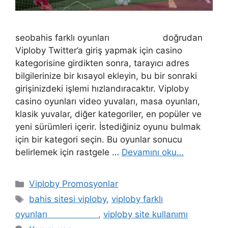
seobahis farklı oyunları doğrudan
Viploby Twitter’a giriş yapmak için casino
kategorisine girdikten sonra, tarayıcı adres
bilgilerinize bir kısayol ekleyin, bu bir sonraki
girişinizdeki işlemi hızlandıracaktır. Viploby
casino oyunları video yuvaları, masa oyunları,
klasik yuvalar, diğer kategoriler, en popüler ve
yeni sürümleri içerir. İstediğiniz oyunu bulmak
için bir kategori seçin. Bu oyunlar sonucu
belirlemek için rastgele …
Devamını oku…
Kategoriler
Viploby Promosyonlar
Etiketler
bahis sitesi viploby
,
viploby farklı
oyunları
,
viploby site kullanımı