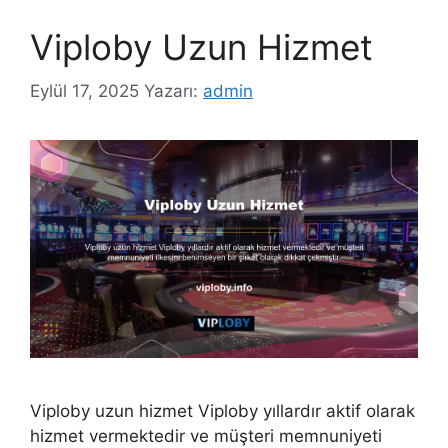
Viploby Uzun Hizmet
Eylül 17, 2025
Yazarı:
admin
Viploby uzun hizmet Viploby yıllardır aktif olarak
hizmet vermektedir ve müşteri memnuniyeti