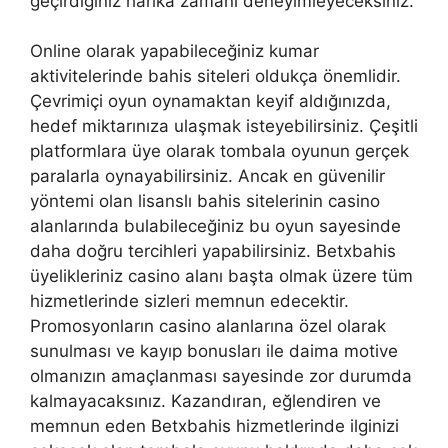
geçirdiğiniz harika zamanı deneyimleyeceksiniz.
Online olarak yapabileceğiniz kumar
aktivitelerinde bahis siteleri oldukça önemlidir.
Çevrimiçi oyun oynamaktan keyif aldığınızda,
hedef miktarınıza ulaşmak isteyebilirsiniz. Çeşitli
platformlara üye olarak tombala oyunun gerçek
paralarla oynayabilirsiniz. Ancak en güvenilir
yöntemi olan lisanslı bahis sitelerinin casino
alanlarında bulabileceğiniz bu oyun sayesinde
daha doğru tercihleri yapabilirsiniz. Betxbahis
üyelikleriniz casino alanı başta olmak üzere tüm
hizmetlerinde sizleri memnun edecektir.
Promosyonların casino alanlarına özel olarak
sunulması ve kayıp bonusları ile daima motive
olmanızın amaçlanması sayesinde zor durumda
kalmayacaksınız. Kazandıran, eğlendiren ve
memnun eden Betxbahis hizmetlerinde ilginizi