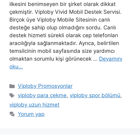
ilkesini benimseyen bir şirket olarak dikkat
çekmiştir. Viploby Vivid Mobil Destek Servisi.
Birçok üye Viploby Mobile Sitesinin canlı
desteğe sahip olup olmadığını sordu. Canlı
destek hizmeti sürekli olarak cep telefonları
aracılığıyla sağlanmaktadır. Ayrıca, belirtilen
temsilcinin mobil sayfasında size yardımcı
olmaktan sorumlu kişi görünecek …
Devamını
oku…
Kategoriler
Viploby Promosyonlar
Etiketler
viploby para çekme
,
viploby spor bölümü
,
viploby uzun hizmet
Yorum yap