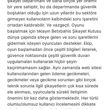
şikayet departmanı ve daha birçok yer önemli
bir yere sahiptir, bu da departmanda güvenlik
boşlukları olduğu için uzun yıllardır bu sektöre
girmeyen kullanıcıların kalbindeki soru işaretini
ortadan kaldırabilir. Ve vazgeçti. Oyunu
başlatmak için tıklayın Betxbahis Şikayet Kutusu
dünya çapında siteye gelen ve soru işaretlerini
gidermek isteyen oyuncuları destekler. Ekip,
oyun başlamadan önce çeşitli bilgileri ileterek,
güvence noktasında çeşitli güvenlik duvarı
uygulamaları kullanarak hiçbir şeyin
kaçırılmamasını sağlar. Aynı zamanda web sitesi
kullanıcılarından gelen ödeme gecikmeleri,
gecikmeler veya gecikme sorunları gibi birçok
teknik sorunla ilgili şikayetlerin çok kısa sürede
ele alınması, oyuncularla sürekli iletişimin
önemini bir kez daha göstermektedir. Her türlü
olumlu/olumsuz kullanıcı incelemesini dikkate