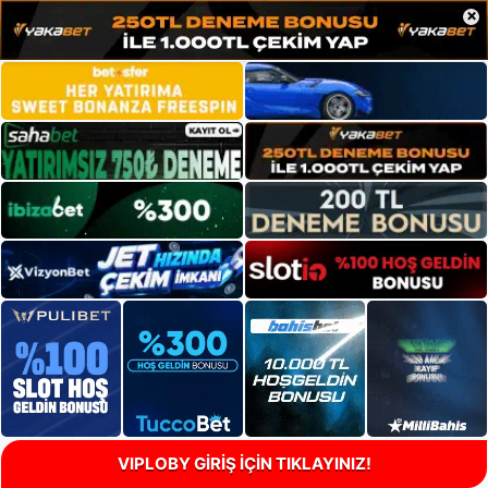
×
VIPLOBY GİRİŞ İÇİN TIKLAYINIZ!