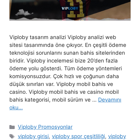
Viploby tasarım analizi Viploby analizi web
sitesi tasarımında öne çıkıyor. En çeşitli ödeme
teknolojisi sorunlarını sunan bahis sitelerinden
biridir. Viploby incelemesi bize 20’den fazla
ödeme yolu gösterdi. Tüm ödeme yöntemleri
komisyonsuzdur. Çok hızlı ve çoğunun daha
düşük sınırları var. Viploby mobil bahis ve
casino. Viploby mobil bahis ve casino mobil
bahis kategorisi, mobil sürüm ve …
Devamını
oku…
Kategoriler
Viploby Promosyonlar
Etiketler
viploby girisi
,
viploby spor çeşitliliği
,
viploby