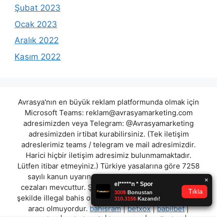
Şubat 2023
Ocak 2023
Aralık 2022
Kasım 2022
Avrasya'nın en büyük reklam platformunda olmak için
Microsoft Teams:
reklam@avrasyamarketing.com
adresimizden veya Telegram: @Avrasyamarketing
adresimizden irtibat kurabilirsiniz. (Tek iletişim
adreslerimiz teams / telegram ve mail adresimizdir.
Harici hiçbir iletişim adresimiz bulunmamaktadır.
Lütfen itibar etmeyiniz.) Türkiye yasalarına göre 7258
sayılı kanun uyarınca yasa dışı bahis oynamanın
cezaları mevcuttur. Şu an bulunduğunuz site hiç bir
şekilde illegal bahis oyunları oynatmıyor ve oynamaya
aracı olmuyordur.
bahisram
|
betxox
|
babilbet
|