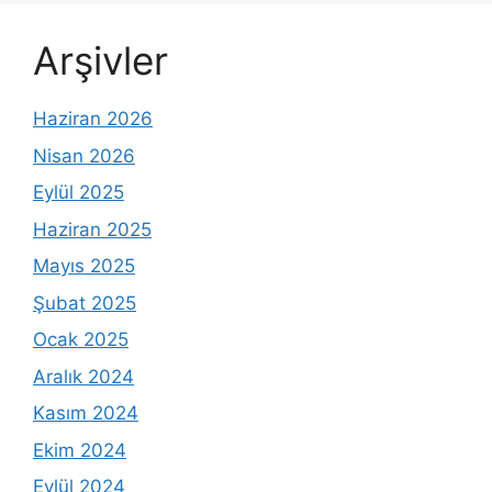
Arşivler
Haziran 2026
Nisan 2026
Eylül 2025
Haziran 2025
Mayıs 2025
Şubat 2025
Ocak 2025
Aralık 2024
Kasım 2024
Ekim 2024
Eylül 2024