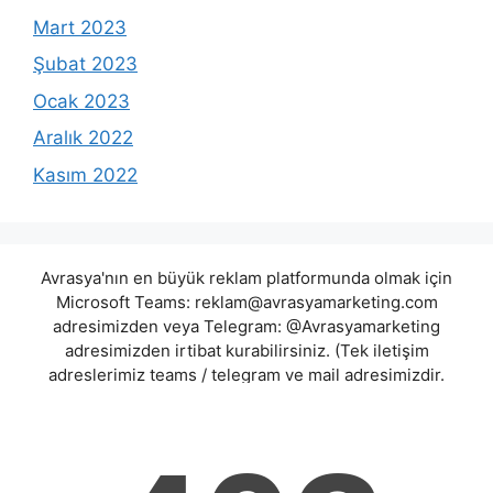
Mart 2023
Şubat 2023
Ocak 2023
Aralık 2022
Kasım 2022
Avrasya'nın en büyük reklam platformunda olmak için
Microsoft Teams:
reklam@avrasyamarketing.com
adresimizden veya Telegram: @Avrasyamarketing
adresimizden irtibat kurabilirsiniz. (Tek iletişim
adreslerimiz teams / telegram ve mail adresimizdir.
Harici hiçbir iletişim adresimiz bulunmamaktadır.
Lütfen itibar etmeyiniz.) Türkiye yasalarına göre 7258
sayılı kanun uyarınca yasa dışı bahis oynamanın
cezaları mevcuttur. Şu an bulunduğunuz site hiç bir