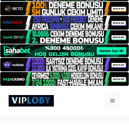
İçeriğe
atla
Menü