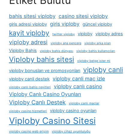
Etiket Bulutu
bahis sitesi viploby
casino sitesi viploby
giris viploby
giris adresi viploby
güncel viploby
kayit viploby
viploby
viploby adres
twitter viploby
viploby adresi
viploby ana pencere
viploby arka plan
Viploby Bahis
viploby bahis dünyası
viploby bahis kullanıcıları
Viploby bahis sitesi
viploby belge i̇ster mi
viploby canli
viploby bonusları ve promosyonları
viploby canli maç izle
viploby canli destek
viploby canlı casino
viploby canlı bahis çeşitleri
Viploby Canlı Casino Oyunları
Viploby Canlı Destek
viploby canlı maçlar
viploby casino oyunları
viploby casino hizmetleri
Viploby Casino Sitesi
viploby casino web erişim
viploby cihaz uyumluluğu