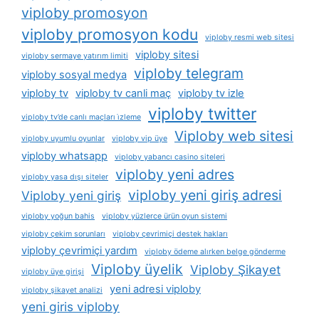
viploby promosyon
viploby promosyon kodu
viploby resmi web sitesi
viploby sitesi
viploby sermaye yatırım limiti
viploby telegram
viploby sosyal medya
viploby tv
viploby tv canli maç
viploby tv izle
viploby twitter
viploby tv’de canlı maçları i̇zleme
Viploby web sitesi
viploby uyumlu oyunlar
viploby vip üye
viploby whatsapp
viploby yabancı casino siteleri
viploby yeni adres
viploby yasa dışı siteler
viploby yeni giriş adresi
Viploby yeni giriş
viploby yoğun bahis
viploby yüzlerce ürün oyun sistemi
viploby çekim sorunları
viploby çevrimiçi destek hakları
viploby çevrimiçi yardım
viploby ödeme alırken belge gönderme
Viploby üyelik
Viploby Şikayet
viploby üye girişi
yeni adresi viploby
viploby şikayet analizi
yeni giris viploby