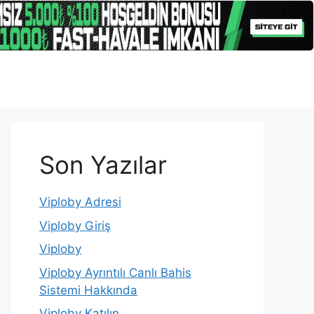
Son Yazılar
Viploby Adresi
Viploby Giriş
Viploby
Viploby Ayrıntılı Canlı Bahis
Sistemi Hakkında
Viploby Katılın