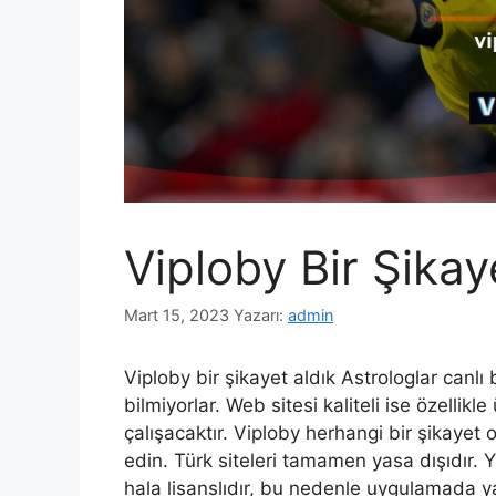
Viploby Bir Şikay
Mart 15, 2023
Yazarı:
admin
Viploby bir şikayet aldık Astrologlar canlı
bilmiyorlar. Web sitesi kaliteli ise özellikle
çalışacaktır. Viploby herhangi bir şikayet
edin. Türk siteleri tamamen yasa dışıdır. Ya
hala lisanslıdır, bu nedenle uygulamada ya