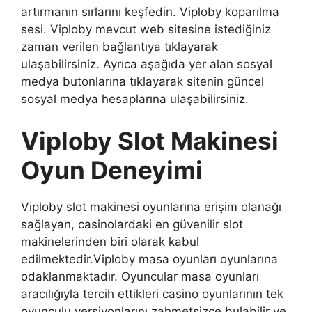
artırmanın sırlarını keşfedin. Viploby koparılma
sesi. Viploby mevcut web sitesine istediğiniz
zaman verilen bağlantıya tıklayarak
ulaşabilirsiniz. Ayrıca aşağıda yer alan sosyal
medya butonlarına tıklayarak sitenin güncel
sosyal medya hesaplarına ulaşabilirsiniz.
Viploby Slot Makinesi
Oyun Deneyimi
Viploby slot makinesi oyunlarına erişim olanağı
sağlayan, casinolardaki en güvenilir slot
makinelerinden biri olarak kabul
edilmektedir.Viploby masa oyunları oyunlarına
odaklanmaktadır. Oyuncular masa oyunları
aracılığıyla tercih ettikleri casino oyunlarının tek
oyunculu versiyonlarını zahmetsizce bulabilir ve