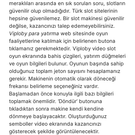
meraklıları arasında en sık sorulan soru, slotların
güvenilir olup olmadığıdır. Türk slot sitelerinin
hepsine güvenilemez. Bir slot makinesi güvenilir
değilse, kazancınızı talep edemeyebilirsiniz.
Viploby para yatırma
web sitesinde oyun
faaliyetlerine katılmak için belirlenen butona
tıklamanız gerekmektedir. Viploby video slot
oyun ekranında bahis çizgileri, yatırım düğmeleri
ve oyun bilgileri bulunur. Oyunun başında sahip
olduğunuz toplam jeton sayısını hesaplamanız
gerekir. Makinenin otomatik olarak döneceği
frekansı belirleme seçeneğiniz vardır.
Başlamadan önce konuyla ilgili bazı bilgileri
toplamak önemlidir. ‘Döndür’ butonuna
tıkladıktan sonra makine kendi kendine
dönmeye başlayacaktır. Oluşturduğunuz
semboller video ekranında kazancınızı
gösterecek şekilde görüntülenecektir.