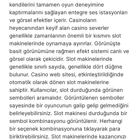
kendilerini tamamen oyun deneyimine
kaptırmalarını sağlayan entegre ses istasyonları
ve görsel efektler içerir. Casinoların
heyecanından keyif alan casino severler
genellikle zamanlarının önemli bir kısmını slot
makinelerinde oynamaya ayırırlar. Görünüşte
basit görünümüne rağmen efekt sistemi canlı ve
görsel olarak çekicidir. Slot makinelerinde
genellikle sınırlı sayıda, genellikle dört düğme
bulunur. Casino web sitesi, etkinleştirildiğinde
otomatik olarak dönen slot makinelerine
sahiptir. Kullanıcılar, slot durduğunda görünen
sembolleri aramalıdır. Görüntülenen semboller
sayesinde bir oyuncunun galip gelip gelmediğini
belirleyebilirsiniz. Slot makinesi durduğunda bir
sembol kombinasyonu görüntülenir. Herhangi
bir seçenek kombinasyonuna tıklayarak para
biriktirebilirsiniz. Slot makinelerinde kazancınızı