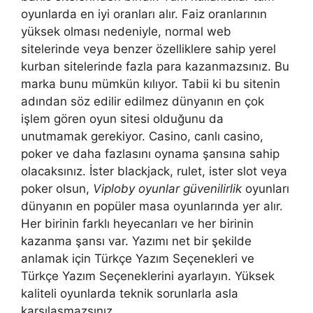
oyunlarda en iyi oranları alır. Faiz oranlarının
yüksek olması nedeniyle, normal web
sitelerinde veya benzer özelliklere sahip yerel
kurban sitelerinde fazla para kazanmazsınız. Bu
marka bunu mümkün kılıyor. Tabii ki bu sitenin
adından söz edilir edilmez dünyanın en çok
işlem gören oyun sitesi olduğunu da
unutmamak gerekiyor. Casino, canlı casino,
poker ve daha fazlasını oynama şansına sahip
olacaksınız. İster blackjack, rulet, ister slot veya
poker olsun,
Viploby oyunlar güvenilirlik
oyunları
dünyanın en popüler masa oyunlarında yer alır.
Her birinin farklı heyecanları ve her birinin
kazanma şansı var. Yazımı net bir şekilde
anlamak için Türkçe Yazım Seçenekleri ve
Türkçe Yazım Seçeneklerini ayarlayın. Yüksek
kaliteli oyunlarda teknik sorunlarla asla
karşılaşmazsınız.