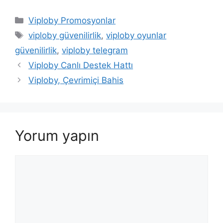
Kategoriler
Viploby Promosyonlar
Etiketler
viploby güvenilirlik
,
viploby oyunlar
güvenilirlik
,
viploby telegram
Viploby Canlı Destek Hattı
Viploby, Çevrimiçi Bahis
Yorum yapın
Yorum