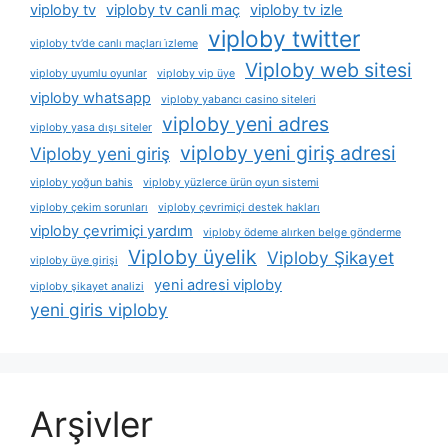
viploby tv
viploby tv canli maç
viploby tv izle
viploby twitter
viploby tv’de canlı maçları i̇zleme
Viploby web sitesi
viploby uyumlu oyunlar
viploby vip üye
viploby whatsapp
viploby yabancı casino siteleri
viploby yeni adres
viploby yasa dışı siteler
viploby yeni giriş adresi
Viploby yeni giriş
viploby yoğun bahis
viploby yüzlerce ürün oyun sistemi
viploby çekim sorunları
viploby çevrimiçi destek hakları
viploby çevrimiçi yardım
viploby ödeme alırken belge gönderme
Viploby üyelik
Viploby Şikayet
viploby üye girişi
yeni adresi viploby
viploby şikayet analizi
yeni giris viploby
Arşivler