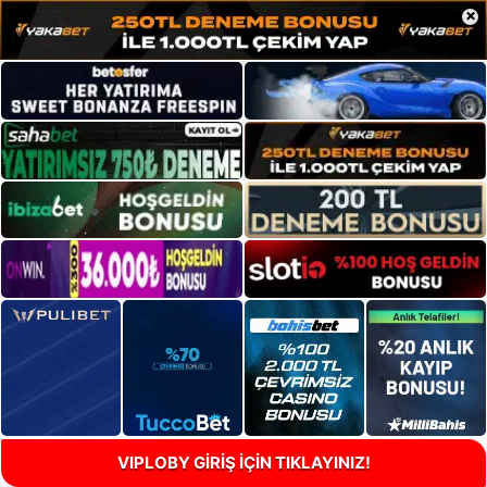
×
VIPLOBY GİRİŞ İÇİN TIKLAYINIZ!