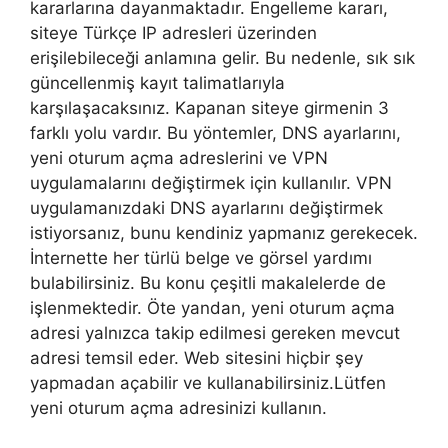
kararlarına dayanmaktadır. Engelleme kararı,
siteye Türkçe IP adresleri üzerinden
erişilebileceği anlamına gelir. Bu nedenle, sık sık
güncellenmiş kayıt talimatlarıyla
karşılaşacaksınız. Kapanan siteye girmenin 3
farklı yolu vardır. Bu yöntemler, DNS ayarlarını,
yeni oturum açma adreslerini ve VPN
uygulamalarını değiştirmek için kullanılır. VPN
uygulamanızdaki DNS ayarlarını değiştirmek
istiyorsanız, bunu kendiniz yapmanız gerekecek.
İnternette her türlü belge ve görsel yardımı
bulabilirsiniz. Bu konu çeşitli makalelerde de
işlenmektedir. Öte yandan, yeni oturum açma
adresi yalnızca takip edilmesi gereken mevcut
adresi temsil eder. Web sitesini hiçbir şey
yapmadan açabilir ve kullanabilirsiniz.Lütfen
yeni oturum açma adresinizi kullanın.