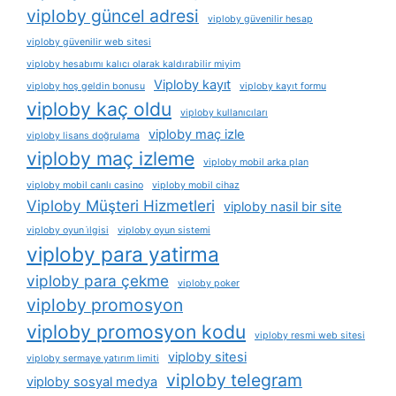
viploby güncel adresi
viploby güvenilir hesap
viploby güvenilir web sitesi
viploby hesabımı kalıcı olarak kaldırabilir miyim
Viploby kayıt
viploby hoş geldin bonusu
viploby kayıt formu
viploby kaç oldu
viploby kullanıcıları
viploby maç izle
viploby lisans doğrulama
viploby maç izleme
viploby mobil arka plan
viploby mobil canlı casino
viploby mobil cihaz
Viploby Müşteri Hizmetleri
viploby nasil bir site
viploby oyun i̇lgisi
viploby oyun sistemi
viploby para yatirma
viploby para çekme
viploby poker
viploby promosyon
viploby promosyon kodu
viploby resmi web sitesi
viploby sitesi
viploby sermaye yatırım limiti
viploby telegram
viploby sosyal medya