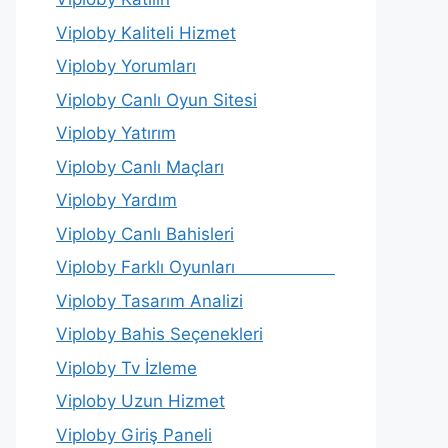
Viploby Kaliteli Hizmet
Viploby Yorumları
Viploby Canlı Oyun Sitesi
Viploby Yatırım
Viploby Canlı Maçları
Viploby Yardım
Viploby Canlı Bahisleri
Viploby Farklı Oyunları
Viploby Tasarım Analizi
Viploby Bahis Seçenekleri
Viploby Tv İzleme
Viploby Uzun Hizmet
Viploby Giriş Paneli