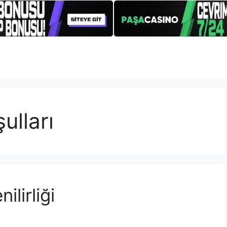
ulları
lirliği