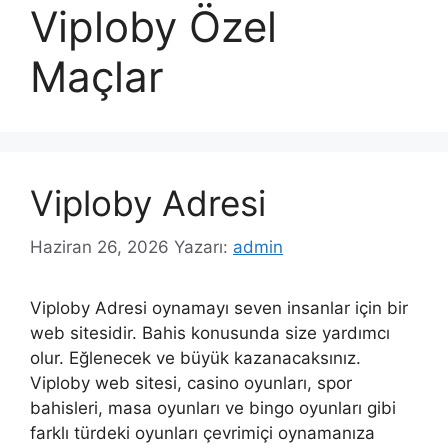
Viploby Özel
Maçlar
Viploby Adresi
Haziran 26, 2026
Yazarı:
admin
Viploby Adresi oynamayı seven insanlar için bir
web sitesidir. Bahis konusunda size yardımcı
olur. Eğlenecek ve büyük kazanacaksınız.
Viploby web sitesi, casino oyunları, spor
bahisleri, masa oyunları ve bingo oyunları gibi
farklı türdeki oyunları çevrimiçi oynamanıza