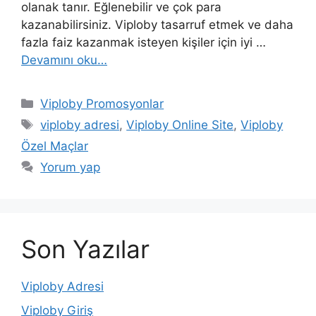
olanak tanır. Eğlenebilir ve çok para
kazanabilirsiniz. Viploby tasarruf etmek ve daha
fazla faiz kazanmak isteyen kişiler için iyi …
Devamını oku…
Kategoriler
Viploby Promosyonlar
Etiketler
viploby adresi
,
Viploby Online Site
,
Viploby
Özel Maçlar
Yorum yap
Son Yazılar
Viploby Adresi
Viploby Giriş