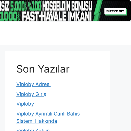
Son Yazılar
Viploby Adresi
Viploby Giriş
Viploby
Viploby Ayrıntılı Canlı Bahis
Sistemi Hakkında
Viploby Katılın