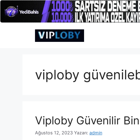
İçeriğe
atla
viploby güvenileb
Viploby Güvenilir Bin
Ağustos 12, 2023
Yazarı:
admin