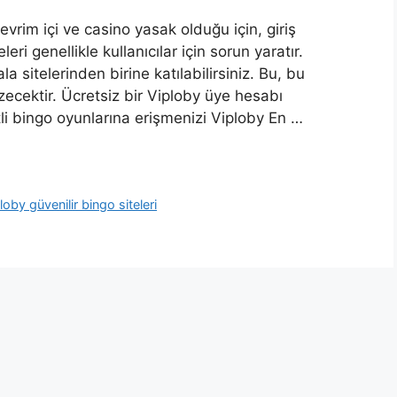
çevrim içi ve casino yasak olduğu için, giriş
ri genellikle kullanıcılar için sorun yaratır.
a sitelerinden birine katılabilirsiniz. Bu, bu
zecektir. Ücretsiz bir Viploby üye hesabı
i bingo oyunlarına erişmenizi Viploby En …
loby güvenilir bingo siteleri