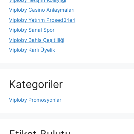
Viploby Casino Anlaşmaları
Viploby Yatırım Prosedürleri
Viploby Sanal Spor
Viploby Bahis Çeşitliliği
Viploby Karlı Üyelik
Kategoriler
Viploby Promosyonlar