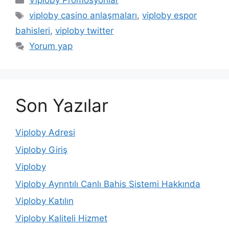
Viploby Promosyonlar
Etiketler
viploby casino anlaşmaları
,
viploby espor
bahisleri
,
viploby twitter
Yorum yap
Son Yazılar
Viploby Adresi
Viploby Giriş
Viploby
Viploby Ayrıntılı Canlı Bahis Sistemi Hakkında
Viploby Katılın
Viploby Kaliteli Hizmet