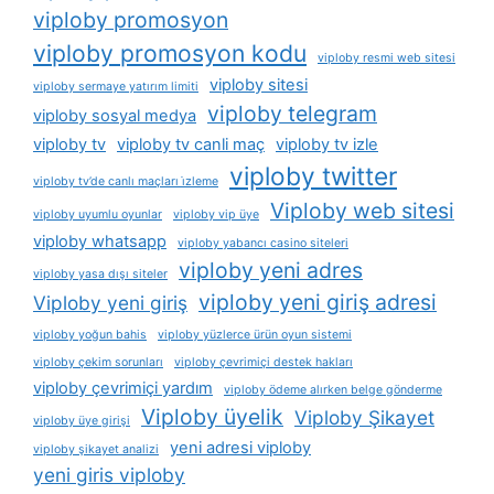
viploby promosyon
viploby promosyon kodu
viploby resmi web sitesi
viploby sitesi
viploby sermaye yatırım limiti
viploby telegram
viploby sosyal medya
viploby tv
viploby tv canli maç
viploby tv izle
viploby twitter
viploby tv’de canlı maçları i̇zleme
Viploby web sitesi
viploby uyumlu oyunlar
viploby vip üye
viploby whatsapp
viploby yabancı casino siteleri
viploby yeni adres
viploby yasa dışı siteler
viploby yeni giriş adresi
Viploby yeni giriş
viploby yoğun bahis
viploby yüzlerce ürün oyun sistemi
viploby çekim sorunları
viploby çevrimiçi destek hakları
viploby çevrimiçi yardım
viploby ödeme alırken belge gönderme
Viploby üyelik
Viploby Şikayet
viploby üye girişi
yeni adresi viploby
viploby şikayet analizi
yeni giris viploby