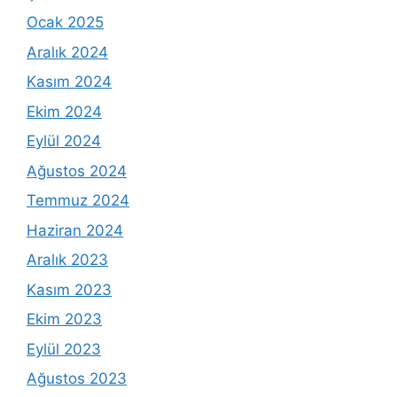
Ocak 2025
Aralık 2024
Kasım 2024
Ekim 2024
Eylül 2024
Ağustos 2024
Temmuz 2024
Haziran 2024
Aralık 2023
Kasım 2023
Ekim 2023
Eylül 2023
Ağustos 2023