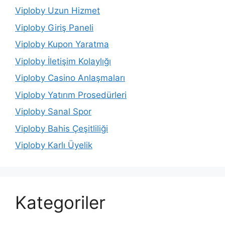
Viploby Uzun Hizmet
Viploby Giriş Paneli
Viploby Kupon Yaratma
Viploby İletişim Kolaylığı
Viploby Casino Anlaşmaları
Viploby Yatırım Prosedürleri
Viploby Sanal Spor
Viploby Bahis Çeşitliliği
Viploby Karlı Üyelik
Kategoriler