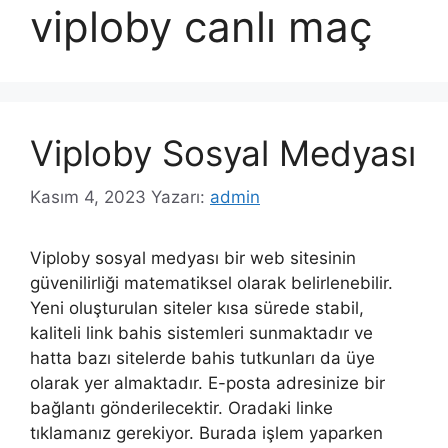
viploby canlı maç
Viploby Sosyal Medyası
Kasım 4, 2023
Yazarı:
admin
Viploby sosyal medyası bir web sitesinin
güvenilirliği matematiksel olarak belirlenebilir.
Yeni oluşturulan siteler kısa sürede stabil,
kaliteli link bahis sistemleri sunmaktadır ve
hatta bazı sitelerde bahis tutkunları da üye
olarak yer almaktadır. E-posta adresinize bir
bağlantı gönderilecektir. Oradaki linke
tıklamanız gerekiyor. Burada işlem yaparken