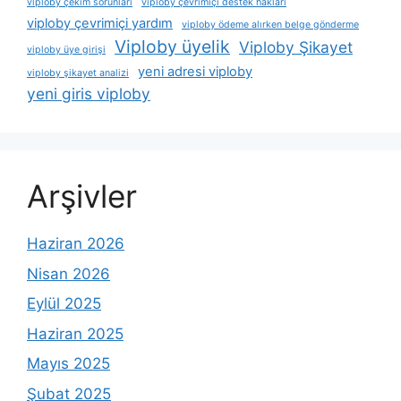
viploby çekim sorunları
viploby çevrimiçi destek hakları
viploby çevrimiçi yardım
viploby ödeme alırken belge gönderme
Viploby üyelik
Viploby Şikayet
viploby üye girişi
yeni adresi viploby
viploby şikayet analizi
yeni giris viploby
Arşivler
Haziran 2026
Nisan 2026
Eylül 2025
Haziran 2025
Mayıs 2025
Şubat 2025