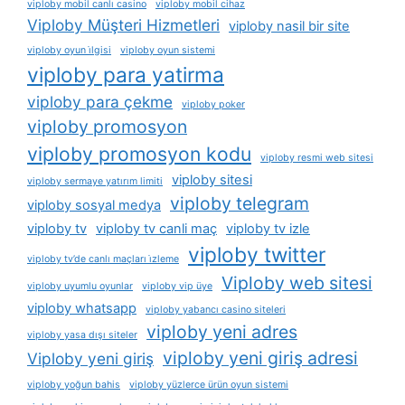
viploby mobil canlı casino
viploby mobil cihaz
Viploby Müşteri Hizmetleri
viploby nasil bir site
viploby oyun i̇lgisi
viploby oyun sistemi
viploby para yatirma
viploby para çekme
viploby poker
viploby promosyon
viploby promosyon kodu
viploby resmi web sitesi
viploby sitesi
viploby sermaye yatırım limiti
viploby telegram
viploby sosyal medya
viploby tv
viploby tv canli maç
viploby tv izle
viploby twitter
viploby tv’de canlı maçları i̇zleme
Viploby web sitesi
viploby uyumlu oyunlar
viploby vip üye
viploby whatsapp
viploby yabancı casino siteleri
viploby yeni adres
viploby yasa dışı siteler
viploby yeni giriş adresi
Viploby yeni giriş
viploby yoğun bahis
viploby yüzlerce ürün oyun sistemi