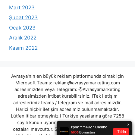
Mart 2023
Şubat 2023
Ocak 2023
Aralık 2022
Kasım 2022
Avrasya'nın en büyük reklam platformunda olmak için
Microsoft Teams:
reklam@avrasyamarketing.com
adresimizden veya Telegram: @Avrasyamarketing
adresimizden irtibat kurabilirsiniz. (Tek iletişim
adreslerimiz teams / telegram ve mail adresimizdir.
Harici hiçbir iletişim adresimiz bulunmamaktadır.
Lütfen itibar etmeyiniz.) Türkiye yasalarına göre 7258
sayılı kanun uyarınca yasa dışı bahis oynamanın
cezaları mevcuttur. Şu an bulunduğunuz site hiç bir