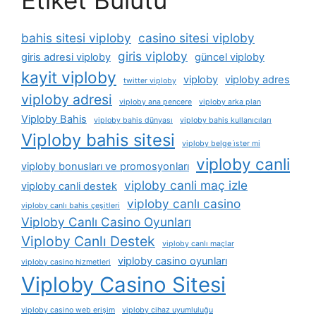
Etiket Bulutu
bahis sitesi viploby
casino sitesi viploby
giris viploby
giris adresi viploby
güncel viploby
kayit viploby
viploby
viploby adres
twitter viploby
viploby adresi
viploby ana pencere
viploby arka plan
Viploby Bahis
viploby bahis dünyası
viploby bahis kullanıcıları
Viploby bahis sitesi
viploby belge i̇ster mi
viploby canli
viploby bonusları ve promosyonları
viploby canli maç izle
viploby canli destek
viploby canlı casino
viploby canlı bahis çeşitleri
Viploby Canlı Casino Oyunları
Viploby Canlı Destek
viploby canlı maçlar
viploby casino oyunları
viploby casino hizmetleri
Viploby Casino Sitesi
viploby casino web erişim
viploby cihaz uyumluluğu