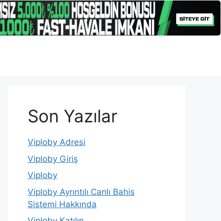
Son Yazılar
Viploby Adresi
Viploby Giriş
Viploby
Viploby Ayrıntılı Canlı Bahis
Sistemi Hakkında
Viploby Katılın