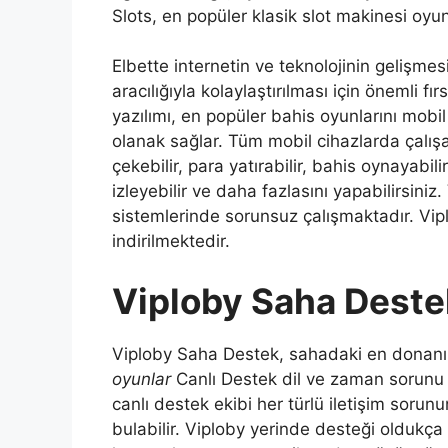
Slots, en popüler klasik slot makinesi oyu
Elbette internetin ve teknolojinin gelişme
aracılığıyla kolaylaştırılması için önemli 
yazılımı, en popüler bahis oyunlarını mobi
olanak sağlar. Tüm mobil cihazlarda çalışa
çekebilir, para yatırabilir, bahis oynayabili
izleyebilir ve daha fazlasını yapabilirsiniz
sistemlerinde sorunsuz çalışmaktadır. Vip
indirilmektedir.
Viploby Saha Deste
Viploby Saha Destek, sahadaki en donanıml
oyunlar
Canlı Destek dil ve zaman sorunu y
canlı destek ekibi her türlü iletişim sorun
bulabilir. Viploby yerinde desteği oldukça 