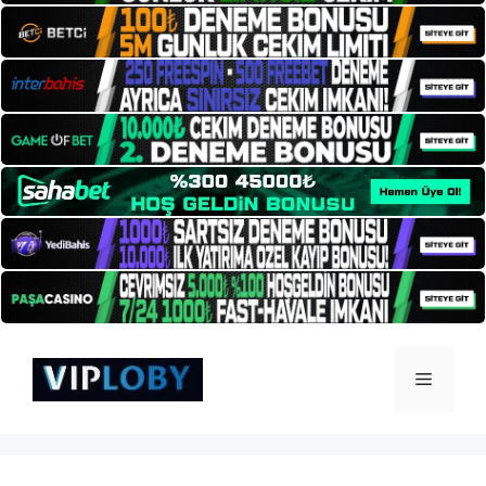
İçeriğe
atla
Menü