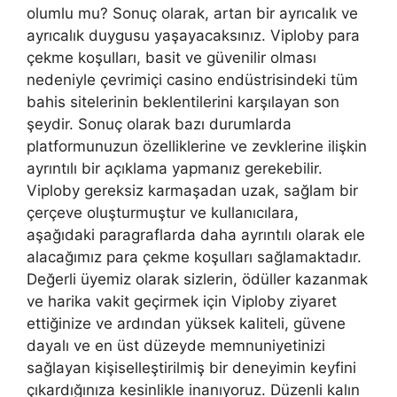
olumlu mu? Sonuç olarak, artan bir ayrıcalık ve
ayrıcalık duygusu yaşayacaksınız. Viploby para
çekme koşulları, basit ve güvenilir olması
nedeniyle çevrimiçi casino endüstrisindeki tüm
bahis sitelerinin beklentilerini karşılayan son
şeydir. Sonuç olarak bazı durumlarda
platformunuzun özelliklerine ve zevklerine ilişkin
ayrıntılı bir açıklama yapmanız gerekebilir.
Viploby gereksiz karmaşadan uzak, sağlam bir
çerçeve oluşturmuştur ve kullanıcılara,
aşağıdaki paragraflarda daha ayrıntılı olarak ele
alacağımız para çekme koşulları sağlamaktadır.
Değerli üyemiz olarak sizlerin, ödüller kazanmak
ve harika vakit geçirmek için Viploby ziyaret
ettiğinize ve ardından yüksek kaliteli, güvene
dayalı ve en üst düzeyde memnuniyetinizi
sağlayan kişiselleştirilmiş bir deneyimin keyfini
çıkardığınıza kesinlikle inanıyoruz. Düzenli kalın