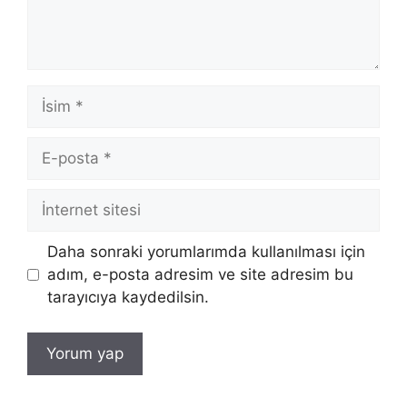
İsim
E-
posta
İnternet
sitesi
Daha sonraki yorumlarımda kullanılması için
adım, e-posta adresim ve site adresim bu
tarayıcıya kaydedilsin.