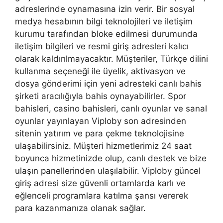
adreslerinde oynamasına izin verir. Bir sosyal
medya hesabının bilgi teknolojileri ve iletişim
kurumu tarafından bloke edilmesi durumunda
iletişim bilgileri ve resmi giriş adresleri kalıcı
olarak kaldırılmayacaktır. Müşteriler, Türkçe dilini
kullanma seçeneği ile üyelik, aktivasyon ve
dosya gönderimi için yeni adresteki canlı bahis
şirketi aracılığıyla bahis oynayabilirler. Spor
bahisleri, casino bahisleri, canlı oyunlar ve sanal
oyunlar yayınlayan Viploby son adresinden
sitenin yatırım ve para çekme teknolojisine
ulaşabilirsiniz. Müşteri hizmetlerimiz 24 saat
boyunca hizmetinizde olup, canlı destek ve bize
ulaşın panellerinden ulaşılabilir. Viploby güncel
giriş adresi size güvenli ortamlarda karlı ve
eğlenceli programlara katılma şansı vererek
para kazanmanıza olanak sağlar.