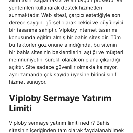
alınmasını sağlamakta ve en uygun prosedür ve
yöntemleri kullanarak destek hizmetleri
sunmaktadır. Web sitesi, çarpıcı estetiğiyle son
derece saygın, görsel olarak çekici ve büyüleyici
bir tasarıma sahiptir. Viploby internet tasarımı
konusunda eğitim almış bir bahis sitesidir. Tüm
bu faktörler göz önüne alındığında, bu sitenin
bir bahis sitesinin beklentilerini aştığı ve müşteri
memnuniyetini sürekli olarak ön plana çıkardığı
açıktır. Site sadece güvenilir olmakla kalmıyor,
aynı zamanda çok sayıda üyesine birinci sınıf
hizmet sunuyor.
Viploby Sermaye Yatırım
Limiti
Viploby sermaye yatırım limiti nedir? Bahis
sitesinin içeriğinden tam olarak faydalanabilmek