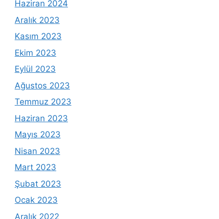
Haziran 2024
Aralık 2023
Kasım 2023
Ekim 2023
Eylül 2023
Ağustos 2023
Temmuz 2023
Haziran 2023
Mayıs 2023
Nisan 2023
Mart 2023
Şubat 2023
Ocak 2023
Aralık 2022