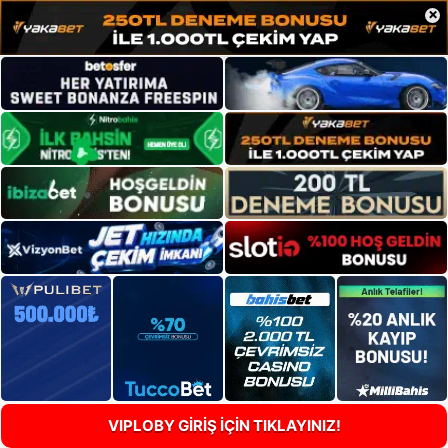
×
VIPLOBY GİRİŞ İÇİN TIKLAYINIZ!