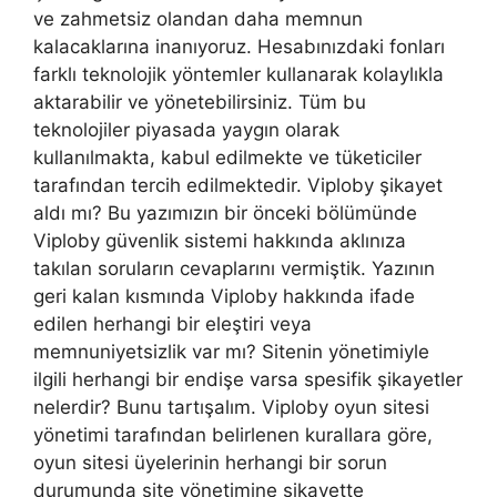
ve zahmetsiz olandan daha memnun
kalacaklarına inanıyoruz. Hesabınızdaki fonları
farklı teknolojik yöntemler kullanarak kolaylıkla
aktarabilir ve yönetebilirsiniz. Tüm bu
teknolojiler piyasada yaygın olarak
kullanılmakta, kabul edilmekte ve tüketiciler
tarafından tercih edilmektedir. Viploby şikayet
aldı mı? Bu yazımızın bir önceki bölümünde
Viploby güvenlik sistemi hakkında aklınıza
takılan soruların cevaplarını vermiştik. Yazının
geri kalan kısmında Viploby hakkında ifade
edilen herhangi bir eleştiri veya
memnuniyetsizlik var mı? Sitenin yönetimiyle
ilgili herhangi bir endişe varsa spesifik şikayetler
nelerdir? Bunu tartışalım. Viploby oyun sitesi
yönetimi tarafından belirlenen kurallara göre,
oyun sitesi üyelerinin herhangi bir sorun
durumunda site yönetimine şikayette