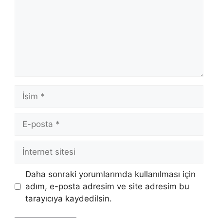
İsim
E-
posta
İnternet
sitesi
Daha sonraki yorumlarımda kullanılması için
adım, e-posta adresim ve site adresim bu
tarayıcıya kaydedilsin.