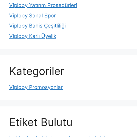
Viploby Yatırım Prosedürleri
Viploby Sanal Spor
Viploby Bahis Çeşitliliği
Viploby Karlı Üyelik
Kategoriler
Viploby Promosyonlar
Etiket Bulutu