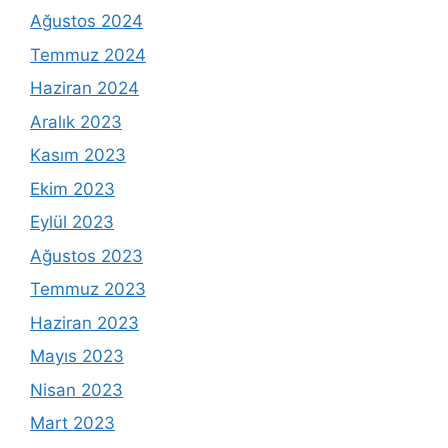
Ağustos 2024
Temmuz 2024
Haziran 2024
Aralık 2023
Kasım 2023
Ekim 2023
Eylül 2023
Ağustos 2023
Temmuz 2023
Haziran 2023
Mayıs 2023
Nisan 2023
Mart 2023