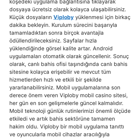
köşedeki uygulama bağlantısına tıklayarak
dosyaya ücretsiz olarak kolayca ulaşabilirsiniz.
Küçük dosyaların
Viploby
yüklenmesi için birkaç
dakika bekleyin. Kurulum sürecini başarıyla
tamamladıktan sonra birçok avantajla
ödüllendirileceksiniz. Sayfalar hızla
yüklendiğinde görsel kalite artar. Android
uygulamaları otomatik olarak güncellenir. Sonuç
olarak, canlı bahis ofisi taşındığında canlı bahis
sitesine kolayca erişebilir ve mevcut tüm
hizmetlerden hızlı ve etkili bir şekilde
yararlanabilirsiniz. Mobil uygulamalarına son
derece önem veren Viploby mobil casino sitesi,
her gün en son gelişmelerle güncel kalmalıdır.
Mobil teknoloji günlük rutinlerimizi önemli ölçüde
etkiledi ve artık bahis sektörüne tamamen
hakim oldu. Viploby bir mobil uygulama tanıttı
ve oyuncularla mobil cihazlar aracılığıyla