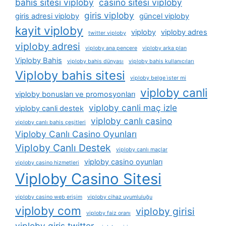
bahis sitesi viploby
casino sitesi viploby
giris viploby
giris adresi viploby
güncel viploby
kayit viploby
viploby
viploby adres
twitter viploby
viploby adresi
viploby ana pencere
viploby arka plan
Viploby Bahis
viploby bahis dünyası
viploby bahis kullanıcıları
Viploby bahis sitesi
viploby belge i̇ster mi
viploby canli
viploby bonusları ve promosyonları
viploby canli maç izle
viploby canli destek
viploby canlı casino
viploby canlı bahis çeşitleri
Viploby Canlı Casino Oyunları
Viploby Canlı Destek
viploby canlı maçlar
viploby casino oyunları
viploby casino hizmetleri
Viploby Casino Sitesi
viploby casino web erişim
viploby cihaz uyumluluğu
viploby com
viploby girisi
viploby faiz oranı
viploby giris twitter