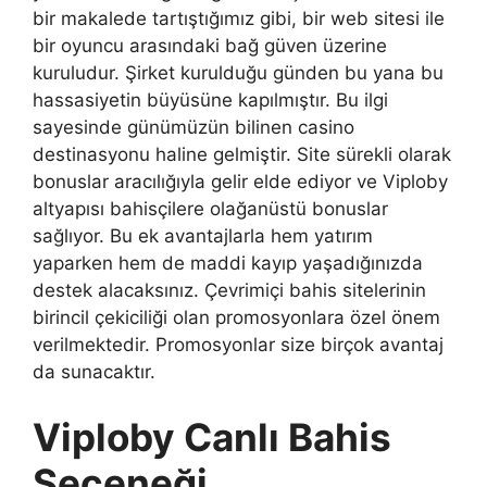
bir makalede tartıştığımız gibi, bir web sitesi ile
bir oyuncu arasındaki bağ güven üzerine
kuruludur. Şirket kurulduğu günden bu yana bu
hassasiyetin büyüsüne kapılmıştır. Bu ilgi
sayesinde günümüzün bilinen casino
destinasyonu haline gelmiştir. Site sürekli olarak
bonuslar aracılığıyla gelir elde ediyor ve Viploby
altyapısı bahisçilere olağanüstü bonuslar
sağlıyor. Bu ek avantajlarla hem yatırım
yaparken hem de maddi kayıp yaşadığınızda
destek alacaksınız. Çevrimiçi bahis sitelerinin
birincil çekiciliği olan promosyonlara özel önem
verilmektedir. Promosyonlar size birçok avantaj
da sunacaktır.
Viploby Canlı Bahis
Seçeneği