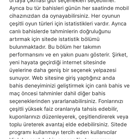
ortaya çıkması gibi seçenekleri seçebilirler.
Ayrıca bu tür bahisleri günün her saatinde mobil
cihazınızdan da oynayabilirsiniz. Her oyunun
çeşitli oyun türleri için istatistikleri vardır. Ayrıca
canlı bahislerde tahminlerin doğruluğunu
artırmak için sitede istatistik bölümü
bulunmaktadır. Bu bölüm her takımın
performansını ve en yakın puanı gösterir. Şirket,
yeni hayata geçirdiği internet sitesinde
üyelerine daha geniş bir seçenek yelpazesi
sunuyor. Web sitesine giriş yaptığınız anda
bahis deneyiminizi geliştirmek için canlı bahis ve
maç öncesi tahminler dahil diğer bahis
seçeneklerinden yararlanabilirsiniz. Fonlarınızı
çeşitli yüksek faiz oranlarıyla tahsis edebilir,
kuponlarınızı düzenleyerek, çeşitlendirerek veya
toplu üreterek avantaj elde edebilirsiniz. Sitede
programı kullanmayı tercih eden kullanıcılar