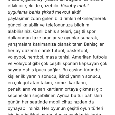
etkili bir şekilde çözebilir.
Viploby mobil
uygulama bahis şirketi
mevcut aktif
paylaşımınızdan gelen bildirimleri etkinleştirerek
güncel kalabilir ve telefonunuza bildirim
alabilirsiniz. Canlı bahis siteleri, çeşitli spor
dallarından taze oranlar ve oyunlar sunarak,
yarışmalara katılmanıza olanak tanır. Bahisçiler
her ay düzenli olarak futbol, ​​basketbol, ​​
voleybol, hentbol, ​​masa tenisi, Amerikan futbolu
ve voleybol gibi çok çeşitli sporları kapsayan çok
sayıda bahis ipucu sağlar. Bu casino türünde
kişiler ilk yarının sonucu, ikinci yarının sonucu,
en çok gol atan takım, kırmızı kartların,
penaltıların ve sarı kartların ortaya çıkması gibi
seçenekleri seçebilirler. Ayrıca bu tür bahisleri
günün her saatinde mobil cihazınızdan da
oynayabilirsiniz. Her oyunun çeşitli oyun türleri
için istatistikleri vardır. Ayrıca canlı bahislerde