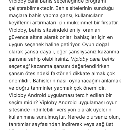
Viploby canlı bahis seçeneğinde programı
çalıştırabilmektedir. Bahis sitelerinin sunduğu
maçlara bahis yapma şansı, kullanıcıların
keyiflerini artırmaları için mükemmel bir fırsattır.
Viploby, bahis sitesindeki en iyi oranları
güvence altına alarak onları bahisçiler için en
uygun seçenek haline getiriyor. Oyun doğal
olarak şansa dayalı, eğer şanslıysanız kazanma
şansına sahip olabilirsiniz.
Viploby canlı bahis
seçeneği
kazanma şansını değerlendirirken
şansın ötesindeki faktörleri dikkate almak çok
önemlidir. Bahislerin nasıl oynanacağını anlamak
ve doğru tahminler yapmak çok önemlidir.
Viploby Android uygulaması tercih edilen bir
seçim midir? Viploby Android uygulaması oyun
sitesinde indirilebilir versiyon olarak üyelerin
kullanımına sunulmuştur. Nerede olursanız olun,
tanıtımlar sayfasından indirerek veya sağ üst