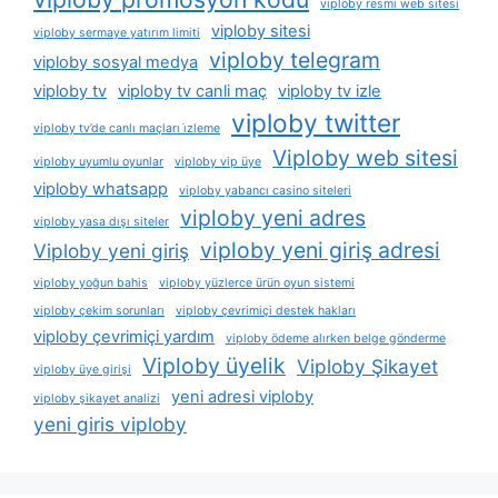
viploby resmi web sitesi
viploby sitesi
viploby sermaye yatırım limiti
viploby telegram
viploby sosyal medya
viploby tv
viploby tv canli maç
viploby tv izle
viploby twitter
viploby tv’de canlı maçları i̇zleme
Viploby web sitesi
viploby uyumlu oyunlar
viploby vip üye
viploby whatsapp
viploby yabancı casino siteleri
viploby yeni adres
viploby yasa dışı siteler
viploby yeni giriş adresi
Viploby yeni giriş
viploby yoğun bahis
viploby yüzlerce ürün oyun sistemi
viploby çekim sorunları
viploby çevrimiçi destek hakları
viploby çevrimiçi yardım
viploby ödeme alırken belge gönderme
Viploby üyelik
Viploby Şikayet
viploby üye girişi
yeni adresi viploby
viploby şikayet analizi
yeni giris viploby