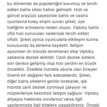
bu dönemde de popülerliğini korumuş ve tercih
edilen bahis sitesi haline gelmiştir. Hızlı ve
güncel arayüzü sayesinde bahis ve casino
oyunlarına kolay erişim sunan şirket, üye
trafiğinin artmasına neden oluyor. Viploby bahis
ofisi hızlı sunucuları nedeniyle tercih edilen
ofistir. Şirket ayrıca oyuncularla etkileşim kurma
konusunda da ilerleme kaydetti. İletişim
açısından ön büroda tanımlanan ekip Viploby
sahasına destek ekibidir. Canlı destek sistemi
son derece gelişmiş olup hızlı yardım en büyük
önceliktir. Özellikle hizmete abone olan bireyler
önemli bir değişimi fark edeceklerdir. Şirket,
diğer bahis sitelerini geride bırakarak, ışık
hızında canlı destek sunmaya çalışıyor ve
müşterileriyle kesintisiz iletişim sağlıyor. Viploby
altyapısı hakkında sorularınız varsa ilgili
yazılarımızda ilgili bilgilere ulaşabilirsiniz. Önceki