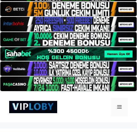
İçeriğe
atla
Menü