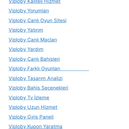
Viploby Kaliteli Hizmet
Viploby Yorumları
Viploby Canlı Oyun Sitesi
Viploby Yatırım
Viploby Canlı Maçları
Viploby Yardım
Viploby Canlı Bahisleri
Viploby Farklı Oyunları
Viploby Tasarım Analizi
Viploby Bahis Seçenekleri
Viploby Tv İzleme
Viploby Uzun Hizmet
Viploby Giriş Paneli
Viploby Kupon Yaratma