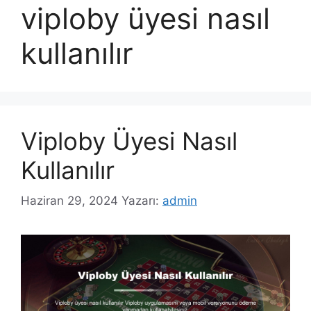
viploby üyesi nasıl
kullanılır
Viploby Üyesi Nasıl
Kullanılır
Haziran 29, 2024
Yazarı:
admin