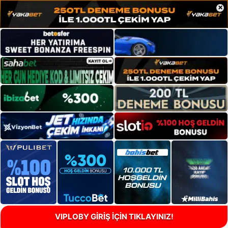
×
VIPLOBY GİRİŞ İÇİN TIKLAYINIZ!