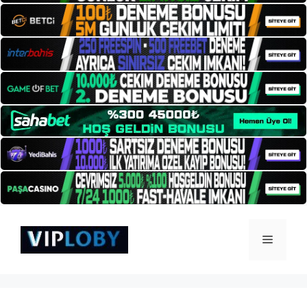
İçeriğe
atla
Menü