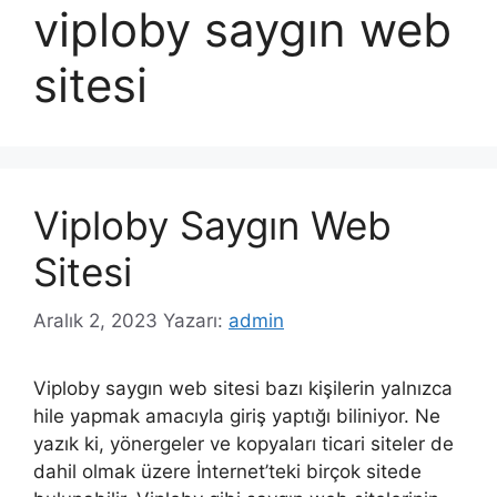
viploby saygın web
sitesi
Viploby Saygın Web
Sitesi
Aralık 2, 2023
Yazarı:
admin
Viploby saygın web sitesi bazı kişilerin yalnızca
hile yapmak amacıyla giriş yaptığı biliniyor. Ne
yazık ki, yönergeler ve kopyaları ticari siteler de
dahil olmak üzere İnternet’teki birçok sitede