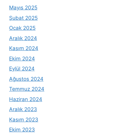
Mayıs 2025
Şubat 2025
Ocak 2025
Aralık 2024
Kasım 2024
Ekim 2024
Eylül 2024
Ağustos 2024
Temmuz 2024
Haziran 2024
Aralık 2023
Kasım 2023
Ekim 2023