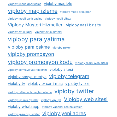
viploby maç izle
viploby lisans doğrulama
viploby maç izleme
viploby mobil arka plan
viploby mobil canlı casino
viploby mobil cihaz
Viploby Müşteri Hizmetleri
viploby nasil bir site
viploby oyun i̇lgisi
viploby oyun sistemi
viploby para yatirma
viploby para çekme
viploby poker
viploby promosyon
viploby promosyon kodu
viploby resmi web sitesi
viploby sitesi
viploby sermaye yatırım limiti
viploby telegram
viploby sosyal medya
viploby tv
viploby tv canli maç
viploby tv izle
viploby twitter
viploby tv’de canlı maçları i̇zleme
Viploby web sitesi
viploby uyumlu oyunlar
viploby vip üye
viploby whatsapp
viploby yabancı casino siteleri
viploby yeni adres
viploby yasa dışı siteler