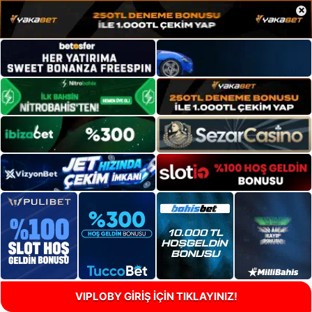
×
VIPLOBY GİRİŞ İÇİN TIKLAYINIZ!