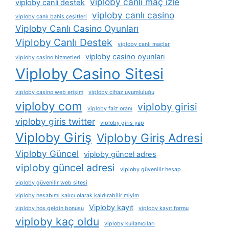
viploby canli maç izle
viploby canli destek
viploby canlı casino
viploby canlı bahis çeşitleri
Viploby Canlı Casino Oyunları
Viploby Canlı Destek
viploby canlı maçlar
viploby casino oyunları
viploby casino hizmetleri
Viploby Casino Sitesi
viploby casino web erişim
viploby cihaz uyumluluğu
viploby com
viploby girisi
viploby faiz oranı
viploby giris twitter
viploby giris yap
Viploby Giriş
Viploby Giriş Adresi
Viploby Güncel
viploby güncel adres
viploby güncel adresi
viploby güvenilir hesap
viploby güvenilir web sitesi
viploby hesabımı kalıcı olarak kaldırabilir miyim
Viploby kayıt
viploby hoş geldin bonusu
viploby kayıt formu
viploby kaç oldu
viploby kullanıcıları