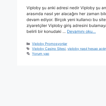
Viploby şu anki adresi nedir Viploby şu ank
arasında nasıl yer alacağını her zaman bil
devam ediyor. Birçok yeni kullanıcı bu sit
ziyaretçiler Viploby giriş adresini bulamaya
belirli bir konudaki …
Devamını oku…
Kategoriler
Viploby Promosyonlar
Etiketler
Viploby Casino Sitesi
,
viploby nasıl hesap açılır
Yorum yap