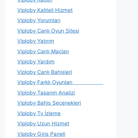
Viploby Kaliteli Hizmet
Viploby Yorumları
Viploby Canlı Oyun Sitesi
Viploby Yatırım
Viploby Canlı Maçları
Viploby Yardım
Viploby Canlı Bahisleri
Viploby Farklı Oyunları
Viploby Tasarım Analizi
Viploby Bahis Seçenekleri
Viploby Tv İzleme
Viploby Uzun Hizmet
Viploby Giriş Paneli