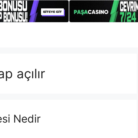
p açılır
si Nedir