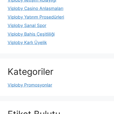
Viploby Casino Anlaşmaları
Viploby Yatırım Prosedürleri
Viploby Sanal Spor
Viploby Bahis Çeşitliliği
Viploby Karlı Üyelik
Kategoriler
Viploby Promosyonlar