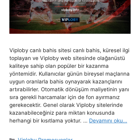
Viploby canlı bahis sitesi canlı bahis, küresel ilgi
toplayan ve Viploby web sitesinde olağanüstü
kaliteye sahip olan popüler bir kazanma
yöntemidir. Kullanıcılar günün bireysel maçlarına
uygun oranlarla bahis oynayarak kazançlarını
artırabilirler. Otomatik dönüşüm maliyetinin yanı
sıra gerekli harcamalar için de fon ayırmanız
gerekecektir. Genel olarak Viploby sitelerinde
kazanabileceğiniz para miktarı konusunda
herhangi bir kısıtlama yoktur. …
Devamını oku…
Kategoriler