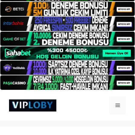
İçeriğe
atla
Menü