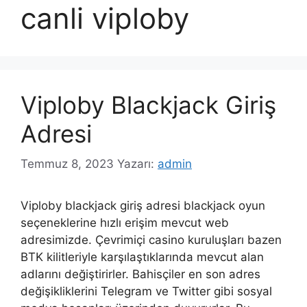
canli viploby
Viploby Blackjack Giriş
Adresi
Temmuz 8, 2023
Yazarı:
admin
Viploby blackjack giriş adresi blackjack oyun
seçeneklerine hızlı erişim mevcut web
adresimizde. Çevrimiçi casino kuruluşları bazen
BTK kilitleriyle karşılaştıklarında mevcut alan
adlarını değiştirirler. Bahisçiler en son adres
değişikliklerini Telegram ve Twitter gibi sosyal