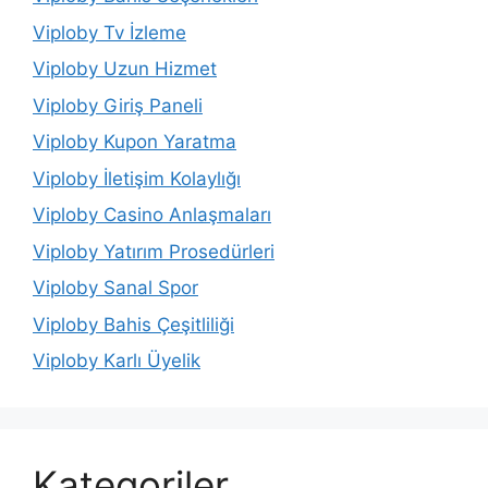
Viploby Tv İzleme
Viploby Uzun Hizmet
Viploby Giriş Paneli
Viploby Kupon Yaratma
Viploby İletişim Kolaylığı
Viploby Casino Anlaşmaları
Viploby Yatırım Prosedürleri
Viploby Sanal Spor
Viploby Bahis Çeşitliliği
Viploby Karlı Üyelik
Kategoriler