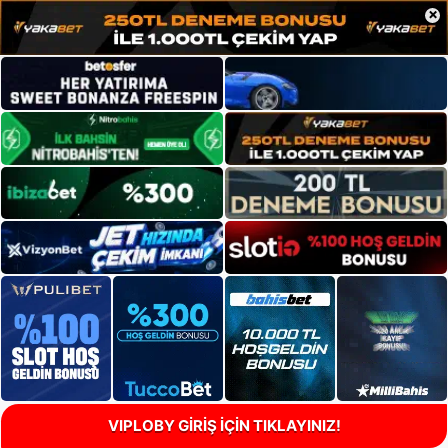
×
VIPLOBY GİRİŞ İÇİN TIKLAYINIZ!